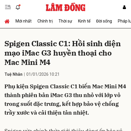
Mới nhất
Chính trị
Thời sự
Kinh tế
Đời sống
Pháp l
Gửi bình luận
Spigen Classic C1: Hồi sinh diện
mạo iMac G3 huyền thoại cho
Mac Mini M4
Tuệ Nhân
01/01/2026 10:21
Phụ kiện Spigen Classic C1 biến Mac Mini M4
Hủy
Gửi
thành phiên bản iMac G3 thu nhỏ với lớp vỏ
trong suốt đặc trưng, kết hợp bảo vệ chống
trầy xước và cải thiện tản nhiệt.
Spigen vừa chính thức giới thiệu dòng ốp bảo vệ