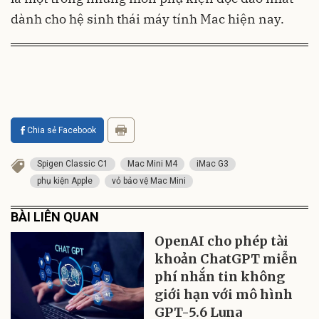
dành cho hệ sinh thái máy tính Mac hiện nay.
Chia sẻ Facebook
Spigen Classic C1
Mac Mini M4
iMac G3
phụ kiện Apple
vỏ bảo vệ Mac Mini
BÀI LIÊN QUAN
OpenAI cho phép tài
khoản ChatGPT miễn
phí nhắn tin không
giới hạn với mô hình
GPT-5.6 Luna