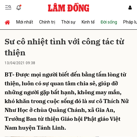
Mới nhất
Chính trị
Thời sự
Kinh tế
Đời sống
Pháp l
Gửi bình luận
Sư cô nhiệt tình với công tác từ
thiện
13/04/2021 09:38
BT- Được mọi người biết đến bằng tấm lòng từ
thiện, luôn có sự quan tâm chia sẻ, giúp đỡ
những người gặp bất hạnh, không may mắn,
Hủy
Gửi
khó khăn trong cuộc sống đó là sư cô Thích Nữ
Như Học ở chùa Quảng Chánh, xã Gia An,
Trưởng Ban từ thiện Giáo hội Phật giáo Việt
Nam huyện Tánh Linh.