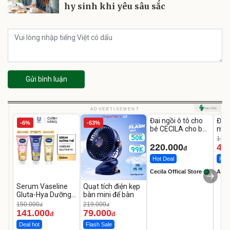
hy sinh khi yêu sâu sắc
Gửi bình luận
Unmute
U
ADVERTISEMENT
Đai ngồi ô tô cho
Đèn
-6%
-63%
bé CECILA cho bé
mặt
1-9 tuổi
202
1.08
LED
220.000
46
đ
Hot Deal
Flas
Cecila Offical Store
A do
Serum Vaseline
Quạt tích điện kẹp
Gluta-Hya Dưỡng
bàn mini để bàn
Da Sáng Mịn Sau 7
150.000
219.000
đ
đ
Ngày
141.000
79.000
đ
đ
Deal hot
Flash Sale