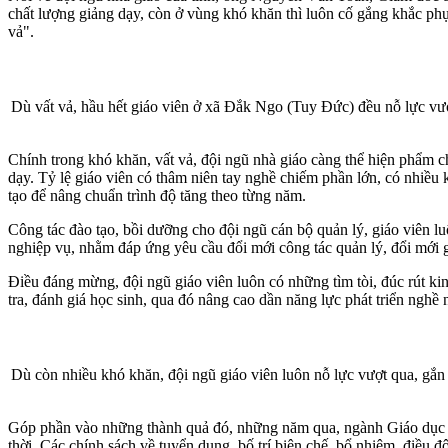
chất lượng giảng dạy, còn ở vùng khó khăn thì luôn cố gắng khắc phục
vả".
Dù vất vả, hầu hết giáo viên ở xã Đắk Ngo (Tuy Đức) đều nỗ lực vượ
Chính trong khó khăn, vất vả, đội ngũ nhà giáo càng thể hiện phẩm chấ
dạy. Tỷ lệ giáo viên có thâm niên tay nghề chiếm phần lớn, có nhiều 
tạo để nâng chuẩn trình độ tăng theo từng năm.
Công tác đào tạo, bồi dưỡng cho đội ngũ cán bộ quản lý, giáo viên l
nghiệp vụ, nhằm đáp ứng yêu cầu đổi mới công tác quản lý, đổi mới g
Điều đáng mừng, đội ngũ giáo viên luôn có những tìm tòi, đúc rút ki
tra, đánh giá học sinh, qua đó nâng cao dần năng lực phát triển nghề 
Dù còn nhiều khó khăn, đội ngũ giáo viên luôn nỗ lực vượt qua, gắn
Góp phần vào những thành quả đó, những năm qua, ngành Giáo dục đã 
thời. Các chính sách về tuyển dụng, bố trí biên chế, bổ nhiệm, điều 