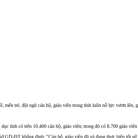
mến trẻ, đội ngũ cán bộ, giáo viên trong tỉnh luôn nỗ lực vươn lên, g
 tỉnh có trên 10.400 cán bộ, giáo viên; trong đó có 8.700 giáo viên 
 GD-ĐT khẳng định: "Cán bộ, giáo viên đã và đang thực hiện tốt sứ m