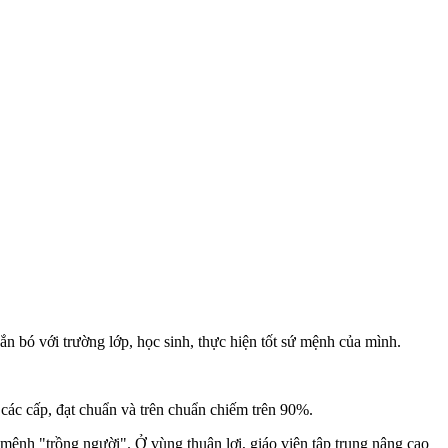
ắn bó với trường lớp, học sinh, thực hiện tốt sứ mệnh của mình.
các cấp, đạt chuẩn và trên chuẩn chiếm trên 90%.
ệnh "trồng người". Ở vùng thuận lợi, giáo viên tập trung nâng cao