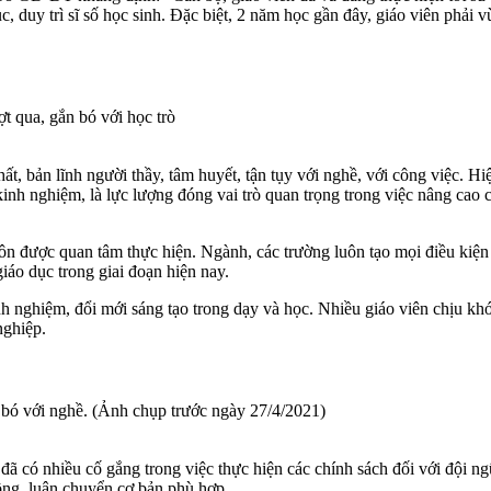
, duy trì sĩ số học sinh. Đặc biệt, 2 năm học gần đây, giáo viên phải 
t qua, gắn bó với học trò
t, bản lĩnh người thầy, tâm huyết, tận tụy với nghề, với công việc. Hiệ
kinh nghiệm, là lực lượng đóng vai trò quan trọng trong việc nâng cao
uôn được quan tâm thực hiện. Ngành, các trường luôn tạo mọi điều kiện 
iáo dục trong giai đoạn hiện nay.
nh nghiệm, đổi mới sáng tạo trong dạy và học. Nhiều giáo viên chịu k
nghiệp.
 bó với nghề. (Ảnh chụp trước ngày 27/4/2021)
có nhiều cố gắng trong việc thực hiện các chính sách đối với đội ngũ
động, luân chuyển cơ bản phù hợp.