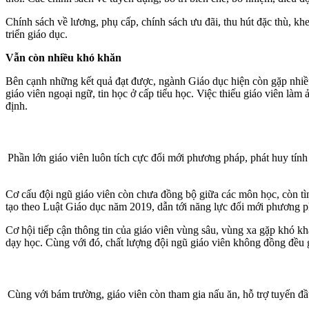
Chính sách về lương, phụ cấp, chính sách ưu đãi, thu hút đặc thù, k
triển giáo dục.
Vẫn còn nhiều khó khăn
Bên cạnh những kết quả đạt được, ngành Giáo dục hiện còn gặp nhiều 
giáo viên ngoại ngữ, tin học ở cấp tiểu học. Việc thiếu giáo viên là
định.
Phần lớn giáo viên luôn tích cực đổi mới phương pháp, phát huy tính
Cơ cấu đội ngũ giáo viên còn chưa đồng bộ giữa các môn học, còn tìn
tạo theo Luật Giáo dục năm 2019, dẫn tới năng lực đổi mới phương p
Cơ hội tiếp cận thông tin của giáo viên vùng sâu, vùng xa gặp khó k
dạy học. Cùng với đó, chất lượng đội ngũ giáo viên không đồng đều g
Cùng với bám trường, giáo viên còn tham gia nấu ăn, hỗ trợ tuyến 