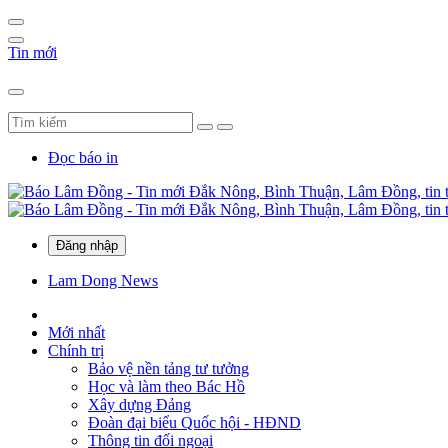
Tin mới
Đọc báo in
Đăng nhập
Lam Dong News
Mới nhất
Chính trị
Bảo vệ nền tảng tư tưởng
Học và làm theo Bác Hồ
Xây dựng Đảng
Đoàn đại biểu Quốc hội - HĐND
Thông tin đối ngoại