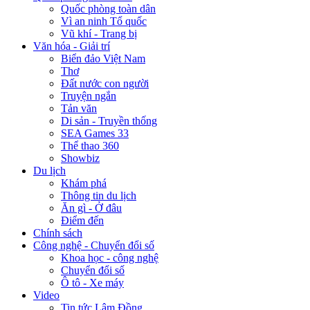
Quốc phòng toàn dân
Vì an ninh Tổ quốc
Vũ khí - Trang bị
Văn hóa - Giải trí
Biển đảo Việt Nam
Thơ
Đất nước con người
Truyện ngắn
Tản văn
Di sản - Truyền thống
SEA Games 33
Thể thao 360
Showbiz
Du lịch
Khám phá
Thông tin du lịch
Ăn gì - Ở đâu
Điểm đến
Chính sách
Công nghệ - Chuyển đổi số
Khoa học - công nghệ
Chuyển đổi số
Ô tô - Xe máy
Video
Tin tức Lâm Đồng