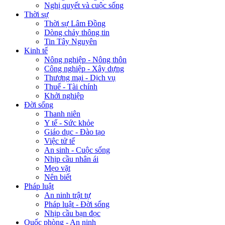
Nghị quyết và cuộc sống
Thời sự
Thời sự Lâm Đồng
Dòng chảy thông tin
Tin Tây Nguyên
Kinh tế
Nông nghiệp - Nông thôn
Công nghiệp - Xây dựng
Thương mại - Dịch vụ
Thuế - Tài chính
Khởi nghiệp
Đời sống
Thanh niên
Y tế - Sức khỏe
Giáo dục - Đào tạo
Việc tử tế
An sinh - Cuộc sống
Nhịp cầu nhân ái
Mẹo vặt
Nên biết
Pháp luật
An ninh trật tự
Pháp luật - Đời sống
Nhịp cầu bạn đọc
Quốc phòng - An ninh