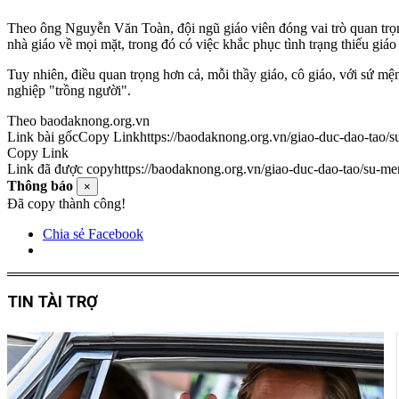
Theo ông Nguyễn Văn Toàn, đội ngũ giáo viên đóng vai trò quan trọng
nhà giáo về mọi mặt, trong đó có việc khắc phục tình trạng thiếu giá
Tuy nhiên, điều quan trọng hơn cả, mỗi thầy giáo, cô giáo, với sứ m
nghiệp "trồng người".
Theo baodaknong.org.vn
Link bài gốc
Copy Link
https://baodaknong.org.vn/giao-duc-dao-tao/
Copy Link
Link đã được copy
https://baodaknong.org.vn/giao-duc-dao-tao/su-me
Thông báo
×
Đã copy thành công!
Chia sẻ Facebook