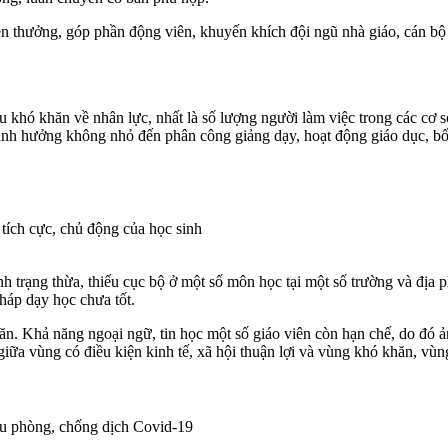
hen thưởng, góp phần động viên, khuyến khích đội ngũ nhà giáo, cán bộ
khó khăn về nhân lực, nhất là số lượng người làm việc trong các cơ sở
m ảnh hưởng không nhỏ đến phân công giảng dạy, hoạt động giáo dục, bố 
 tích cực, chủ động của học sinh
h trạng thừa, thiếu cục bộ ở một số môn học tại một số trường và địa 
háp dạy học chưa tốt.
hăn. Khả năng ngoại ngữ, tin học một số giáo viên còn hạn chế, do đó
iữa vùng có điều kiện kinh tế, xã hội thuận lợi và vùng khó khăn, vùn
đầu phòng, chống dịch Covid-19