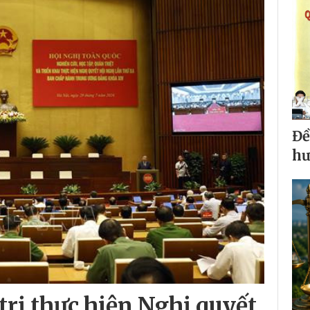
Đề
hư
trị thực hiện Nghị quyết