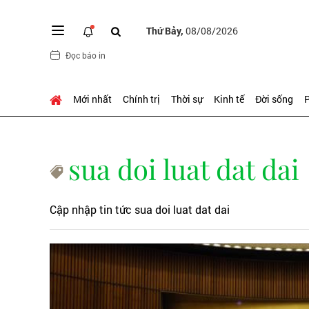
Thứ Bảy,
08/08/2026
Đọc báo in
Mới nhất
Chính trị
Thời sự
Kinh tế
Đời sống
P
sua doi luat dat dai
Cập nhập tin tức sua doi luat dat dai