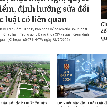
iểm, định hướng sửa đổi
c luật có liên quan
Ch
Ban Bí Trần Cẩm Tú đã ký ban hành Kế hoạch của Bộ Chính trị
đổ
an Chấp hành Trung ương Đảng khóa XIV về quan điểm, định
qu
n quan (Kế hoạch số 07-KH/TW, ngày 28/7/2026).
Luật Đất đai: Dự kiến tập
Đề xuất sửa đổi Luật Đất 