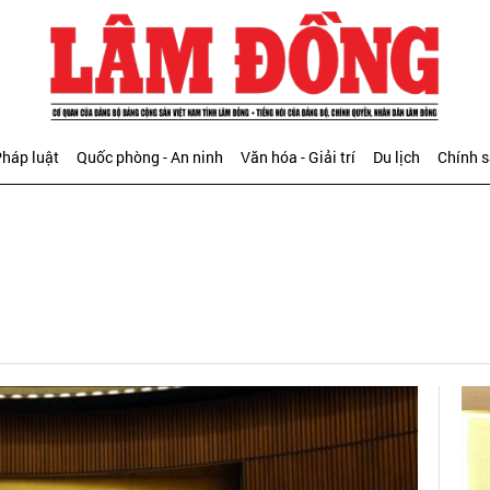
háp luật
Quốc phòng - An ninh
Văn hóa - Giải trí
Du lịch
Chính 