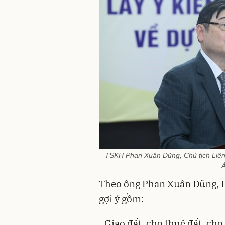
TSKH Phan Xuân Dũng, Chủ tịch Liên 
Ả
Theo ông Phan Xuân Dũng, Hộ
gợi ý gồm:
- Giao đất, cho thuê đất, c