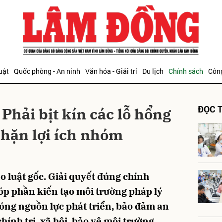
bình luận
uật
Quốc phòng - An ninh
Văn hóa - Giải trí
Du lịch
Chính sách
Công
ĐỌC T
 Phải bịt kín các lỗ hổng
chặn lợi ích nhóm
Hủy
G
ạo luật gốc. Giải quyết đúng chính
góp phần kiến tạo môi trường pháp lý
hóng nguồn lực phát triển, bảo đảm an
ính trị, xã hội, bảo vệ môi trường,