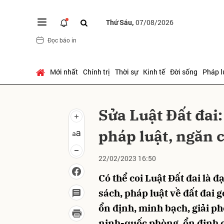
Thứ Sáu,
07/08/2026
Đọc báo in
Gửi 
Mới nhất
Chính trị
Thời sự
Kinh tế
Đời sống
Pháp l
Sửa Luật Đất đai:
pháp luật, ngăn 
22/02/2023 16:50
Có thể coi Luật Đất đai là đ
sách, pháp luật về đất đai 
ổn định, minh bạch, giải p
ninh-quốc phòng, ổn định ch