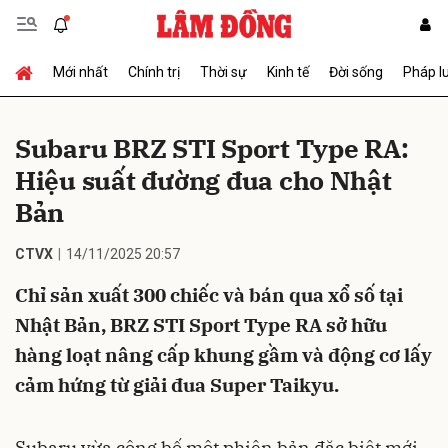
Mới nhất
Chính trị
Thời sự
Kinh tế
Đời sống
Pháp l
Gửi bình luận
Subaru BRZ STI Sport Type RA:
Hiệu suất đường đua cho Nhật
Bản
CTVX
14/11/2025 20:57
Chỉ sản xuất 300 chiếc và bán qua xổ số tại
Hủy
Gửi
Nhật Bản, BRZ STI Sport Type RA sở hữu
hàng loạt nâng cấp khung gầm và động cơ lấy
cảm hứng từ giải đua Super Taikyu.
Subaru vừa công bố một phiên bản đặc biệt mới