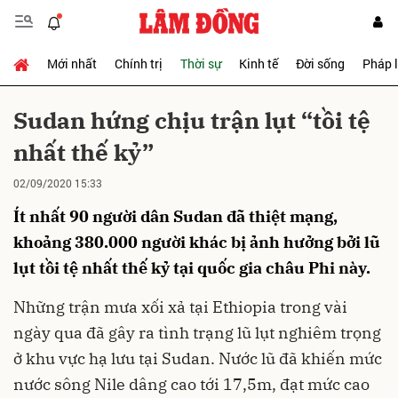
Mới nhất
Chính trị
Thời sự
Kinh tế
Đời sống
Pháp 
Gửi bình luận
Sudan hứng chịu trận lụt “tồi tệ
nhất thế kỷ”
02/09/2020 15:33
Ít nhất 90 người dân Sudan đã thiệt mạng,
khoảng 380.000 người khác bị ảnh hưởng bởi lũ
lụt tồi tệ nhất thế kỷ tại quốc gia châu Phi này.
Hủy
Gửi
Những trận mưa xối xả tại Ethiopia trong vài
ngày qua đã gây ra tình trạng lũ lụt nghiêm trọng
ở khu vực hạ lưu tại Sudan. Nước lũ đã khiến mức
nước sông Nile dâng cao tới 17,5m, đạt mức cao