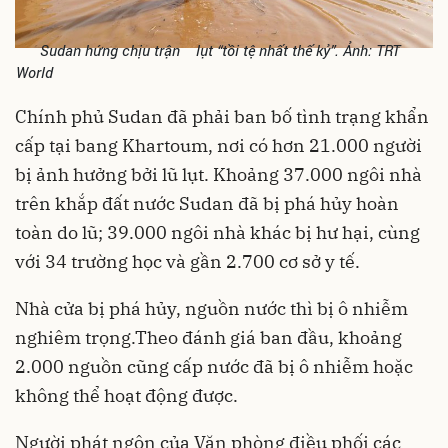
Sudan hứng chịu trận lụt “tồi tệ nhất thế kỷ”. Ảnh: TRT
World
Chính phủ Sudan đã phải ban bố tình trạng khẩn
cấp tại bang Khartoum, nơi có hơn 21.000 người
bị ảnh hưởng bởi lũ lụt. Khoảng 37.000 ngôi nhà
trên khắp đất nước Sudan đã bị phá hủy hoàn
toàn do lũ; 39.000 ngôi nhà khác bị hư hại, cùng
với 34 trường học và gần 2.700 cơ sở y tế.
Nhà cửa bị phá hủy, nguồn nước thì bị ô nhiễm
nghiêm trọng.Theo đánh giá ban đầu, khoảng
2.000 nguồn cũng cấp nước đã bị ô nhiễm hoặc
không thể hoạt động được.
Người phát ngôn của Văn phòng điều phối các