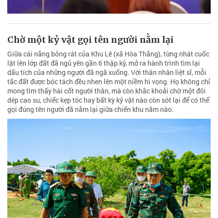
Chờ một kỷ vật gọi tên người nằm lại
Giữa cái nắng bỏng rát của Khu Lê (xã Hòa Thắng), từng nhát cuốc
lật lên lớp đất đã ngủ yên gần 6 thập kỷ, mở ra hành trình tìm lại
dấu tích của những người đã ngã xuống. Với thân nhân liệt sĩ, mỗi
tấc đất được bóc tách đều nhen lên một niềm hi vọng. Họ không chỉ
mong tìm thấy hài cốt người thân, mà còn khắc khoải chờ một đôi
dép cao su, chiếc kẹp tóc hay bất kỳ kỷ vật nào còn sót lại để có thể
gọi đúng tên người đã nằm lại giữa chiến khu năm nào.