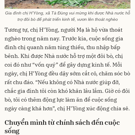
Gia đình chị H’Yòng, xã Tà Đùng vui mừng khi được Nhà nước hỗ
trợ đôi bò để phát triển kinh tế, vươn lên thoát nghèo
Tương tự, chị H’Yòng, người Mạ là hộ vừa thoát
nghèo trong năm nay. Trước kia, cuộc sống gia
đình chị quanh năm túng thiếu, thu nhập bấp
bênh. Khi được Nhà nước hỗ trợ một đôi bò, chị
coi đó như “vốn quý” để gây dựng kinh tế. Mỗi
ngày, chị H’Yòng đều dậy sớm cắt cỏ, chăm sóc bò
rất chu đáo. “Nếu không có Nhà nước giúp đỡ,
chắc gia đình tôi còn khó khăn lâu lắm. Giờ có đôi
bò, tôi có thêm động lực làm ăn để cuộc sống
ngày càng khá hơn”, chị H’Yòng xúc động chia sẻ.
Chuyển mình từ chính sách đến cuộc
sống