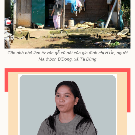
Căn nhà nhỏ làm từ ván gỗ cũ nát của gia đình chị H’Úc, người
Mạ ở bon B’Dơng, xã Tà Đùng