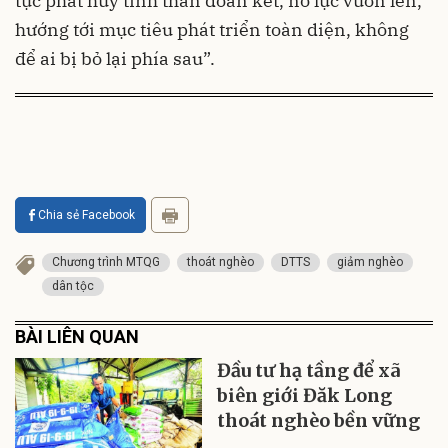
tục phát huy tinh thần đoàn kết, nỗ lực vươn lên,
hướng tới mục tiêu phát triển toàn diện, không
để ai bị bỏ lại phía sau”.
Chia sẻ Facebook
Chương trình MTQG
thoát nghèo
DTTS
giảm nghèo
dân tộc
BÀI LIÊN QUAN
Đầu tư hạ tầng để xã
biên giới Đăk Long
thoát nghèo bền vững