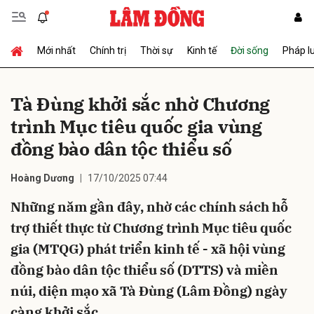
Mới nhất
Chính trị
Thời sự
Kinh tế
Đời sống
Pháp l
Gửi bình luận
Tà Đùng khởi sắc nhờ Chương
trình Mục tiêu quốc gia vùng
đồng bào dân tộc thiểu số
Hoàng Dương
17/10/2025 07:44
Những năm gần đây, nhờ các chính sách hỗ
Hủy
Gửi
trợ thiết thực từ Chương trình Mục tiêu quốc
gia (MTQG) phát triển kinh tế - xã hội vùng
đồng bào dân tộc thiểu số (DTTS) và miền
núi, diện mạo xã Tà Đùng (Lâm Đồng) ngày
càng khởi sắc.