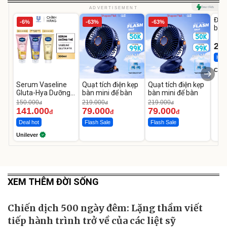
U
ADVERTISEMENT
Đai 
-6%
-63%
-63%
bé 
1-9 
22
Hot 
Cecil
Serum Vaseline
Quạt tích điện kẹp
Quạt tích điện kẹp
Gluta-Hya Dưỡng
bàn mini để bàn
bàn mini để bàn
Da Sáng Mịn Sau 7
150.000
219.000
219.000
đ
đ
đ
Ngày
141.000
79.000
79.000
đ
đ
đ
Deal hot
Flash Sale
Flash Sale
Unilever
XEM THÊM ĐỜI SỐNG
Chiến dịch 500 ngày đêm: Lặng thầm viết
tiếp hành trình trở về của các liệt sỹ