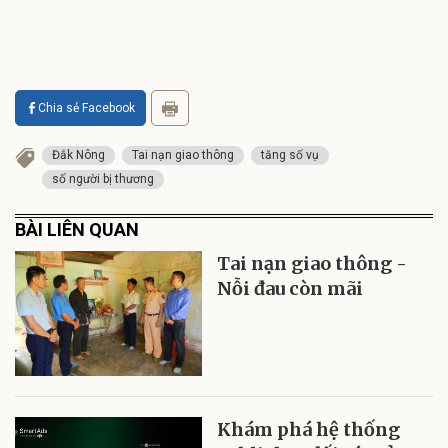
Chia sẻ Facebook
Đắk Nông
Tai nạn giao thông
tăng số vụ
số người bị thương
BÀI LIÊN QUAN
Tai nạn giao thông -
Nỗi đau còn mãi
Khám phá hệ thống