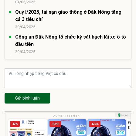
04/05/2025
Quý I/2025, tai nạn giao thông ở Đắk Nông tăng
cả 3 tiêu chí
30/04/2025
Công an Đắk Nông tổ chức kỳ sát hạch lái xe ô tô
đầu tiên
29/04/2025
Gửi bình luận
U
ADVERTISEMENT
Đai 
-6%
-63%
-63%
bé 
1-9 