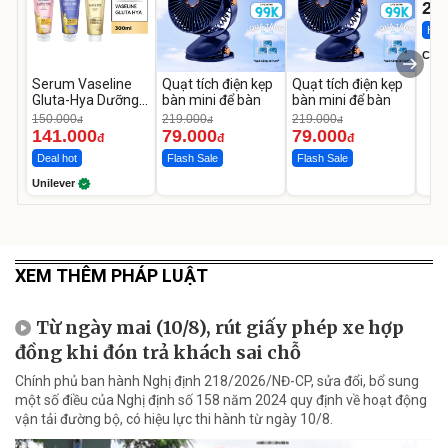
22
Hot 
Cecil
Serum Vaseline
Quạt tích điện kẹp
Quạt tích điện kẹp
Gluta-Hya Dưỡng
bàn mini để bàn
bàn mini để bàn
Da Sáng Mịn Sau 7
150.000
219.000
219.000
đ
đ
đ
Ngày
141.000
79.000
79.000
đ
đ
đ
Deal hot
Flash Sale
Flash Sale
Unilever
XEM THÊM PHÁP LUẬT
Từ ngày mai (10/8), rút giấy phép xe hợp
đồng khi đón trả khách sai chỗ
Chính phủ ban hành Nghị định 218/2026/NĐ-CP, sửa đổi, bổ sung
một số điều của Nghị định số 158 năm 2024 quy định về hoạt động
vận tải đường bộ, có hiệu lực thi hành từ ngày 10/8.