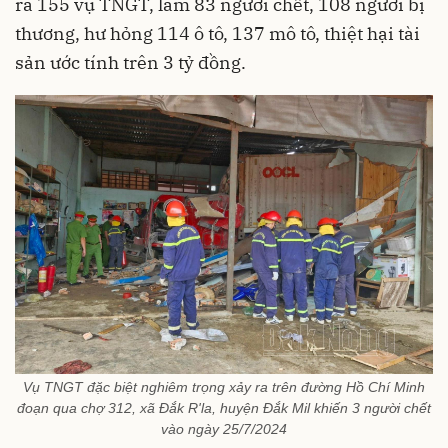
ra 155 vụ TNGT, làm 83 người chết, 108 người bị
thương, hư hỏng 114 ô tô, 137 mô tô, thiệt hại tài
sản ước tính trên 3 tỷ đồng.
Vụ TNGT đặc biệt nghiêm trọng xảy ra trên đường Hồ Chí Minh
đoạn qua chợ 312, xã Đắk R'la, huyện Đắk Mil khiến 3 người chết
vào ngày 25/7/2024