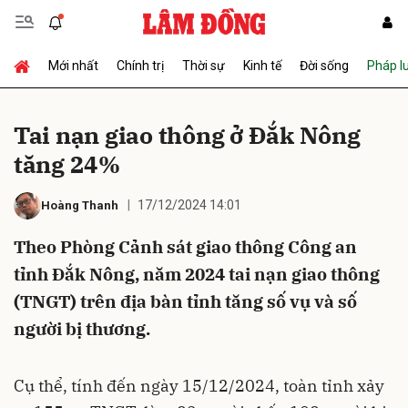
Mới nhất
Chính trị
Thời sự
Kinh tế
Đời sống
Pháp l
Gửi bình luận
Tai nạn giao thông ở Đắk Nông
tăng 24%
17/12/2024 14:01
Hoàng Thanh
Theo Phòng Cảnh sát giao thông Công an
tỉnh Đắk Nông, năm 2024 tai nạn giao thông
Hủy
Gửi
(TNGT) trên địa bàn tỉnh tăng số vụ và số
người bị thương.
Cụ thể, tính đến ngày 15/12/2024, toàn tỉnh xảy