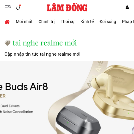
Mới nhất
Chính trị
Thời sự
Kinh tế
Đời sống
Pháp 
tai nghe realme mới
Cập nhập tin tức tai nghe realme mới