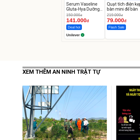
Serum Vaseline
Quạt tích điện kẹ
Gluta-Hya Dưỡng
bàn mini để bàn
Da Sáng Mịn Sau 7
150.000
219.000
đ
đ
Ngày
141.000
79.000
đ
đ
Deal hot
Flash Sale
Unilever
XEM THÊM AN NINH TRẬT TỰ