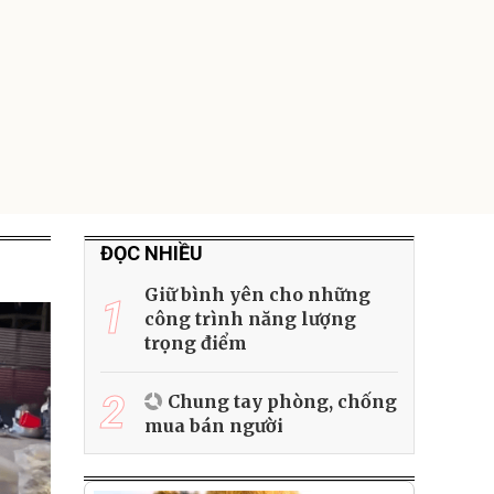
Lót ghế ôtô, nâng
lưng chống nóng
giúp thoải mái
trong di chuyển
295.000
đ
Đã bán nhiều
ĐỌC NHIỀU
Giữ bình yên cho những
1
công trình năng lượng
trọng điểm
2
Chung tay phòng, chống
mua bán người