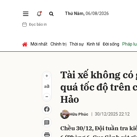
Thứ Năm,
06/08/2026
Đọc báo in
Gửi 
Mới nhất
Chính trị
Thời sự
Kinh tế
Đời sống
Pháp lu
Tài xế không có 
quá tốc độ trên
Hảo
30/12/2025 22:12
Hữu Phúc
Chều 30/12, Đội tuần tra ki