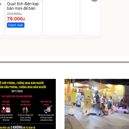
p
Quạt tích điện kẹp
bàn mini để bàn
219.000
đ
79.000
đ
Flash Sale