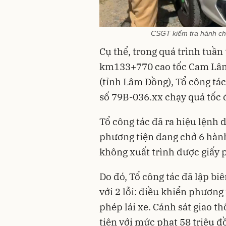
CSGT kiểm tra hành chí
Cụ thể, trong quá trình tuần 
km133+770 cao tốc Cam Lâm
(tỉnh Lâm Đồng), Tổ công tác
số 79B-036.xx chạy quá tốc 
Tổ công tác đã ra hiệu lệnh 
phương tiện đang chở 6 hành
không xuất trình được giấy p
Do đó, Tổ công tác đã lập bi
với 2 lỗi: điều khiển phương
phép lái xe. Cảnh sát giao 
tiện với mức phạt 58 triệu đ