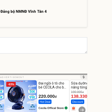
n Đảng bộ NMNĐ Vĩnh Tân 4
Unmute
Unmute
Unm
ADVERTISEMENT
Đai ngồi ô tô cho
Sữa dưỡng thể
Robot
-63%
-27%
bé CECILA cho bé
nâng tông tức thì
Nhà -
1-9 tuổi
Vaseline Body
Thôn
190.000
3.000
đ
220.000
138.330
2.2
đ
đ
Hot Deal
Discount
Flash
Cecila Offical Store