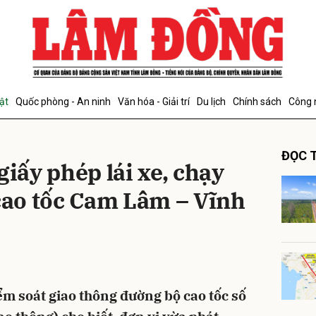
bình luận
ật
Quốc phòng - An ninh
Văn hóa - Giải trí
Du lịch
Chính sách
Công 
ĐỌC T
giấy phép lái xe, chạy
 cao tốc Cam Lâm – Vĩnh
Hủy
G
ểm soát giao thông đường bộ cao tốc số