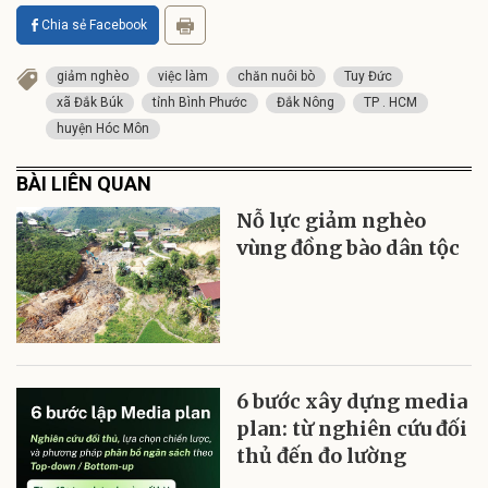
Chia sẻ Facebook
giảm nghèo
việc làm
chăn nuôi bò
Tuy Đức
xã Đắk Búk
tỉnh Bình Phước
Đắk Nông
TP . HCM
huyện Hóc Môn
BÀI LIÊN QUAN
Nỗ lực giảm nghèo
vùng đồng bào dân tộc
6 bước xây dựng media
plan: từ nghiên cứu đối
thủ đến đo lường