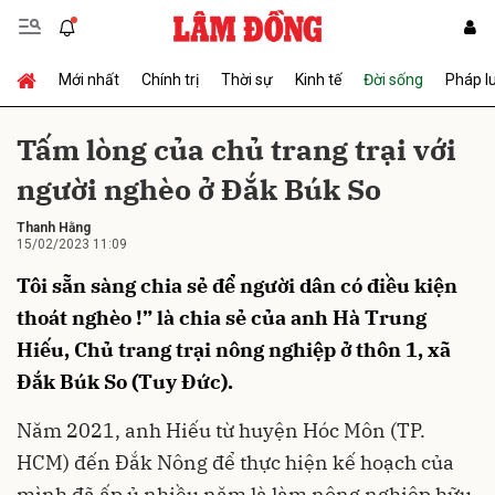
Mới nhất
Chính trị
Thời sự
Kinh tế
Đời sống
Pháp l
Gửi bình luận
Tấm lòng của chủ trang trại với
người nghèo ở Đắk Búk So
Thanh Hằng
15/02/2023 11:09
Tôi sẵn sàng chia sẻ để người dân có điều kiện
thoát nghèo !” là chia sẻ của anh Hà Trung
Hủy
Gửi
Hiếu, Chủ trang trại nông nghiệp ở thôn 1, xã
Đắk Búk So (Tuy Đức).
Năm 2021, anh Hiếu từ huyện Hóc Môn (TP.
HCM) đến Đắk Nông để thực hiện kế hoạch của
mình đã ấp ủ nhiều năm là làm nông nghiệp hữu