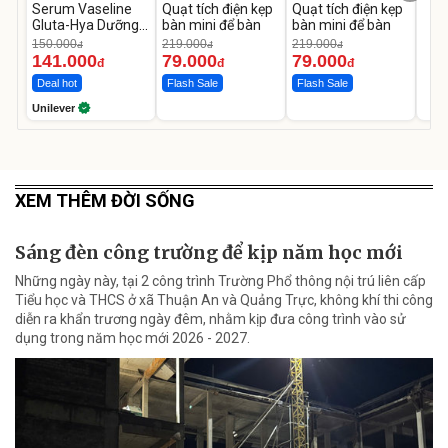
Serum Vaseline
Quạt tích điện kẹp
Quạt tích điện kẹp
Gluta-Hya Dưỡng
bàn mini để bàn
bàn mini để bàn
Da Sáng Mịn Sau 7
150.000
219.000
219.000
đ
đ
đ
Ngày
141.000
79.000
79.000
đ
đ
đ
Deal hot
Flash Sale
Flash Sale
Unilever
XEM THÊM ĐỜI SỐNG
Sáng đèn công trường để kịp năm học mới
Những ngày này, tại 2 công trình Trường Phổ thông nội trú liên cấp
Tiểu học và THCS ở xã Thuận An và Quảng Trực, không khí thi công
diễn ra khẩn trương ngày đêm, nhằm kịp đưa công trình vào sử
dụng trong năm học mới 2026 - 2027.