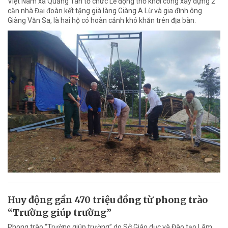
Việt Nam xã Quảng Tân tổ chức Lễ động thổ khởi công xây dựng 2
căn nhà Đại đoàn kết tặng già làng Giàng A Lừ và gia đình ông
Giàng Văn Sa, là hai hộ có hoàn cảnh khó khăn trên địa bàn.
Huy động gần 470 triệu đồng từ phong trào
“Trường giúp trường”
Phong trào “Trường giúp trường” do Sở Giáo dục và Đào tạo Lâm