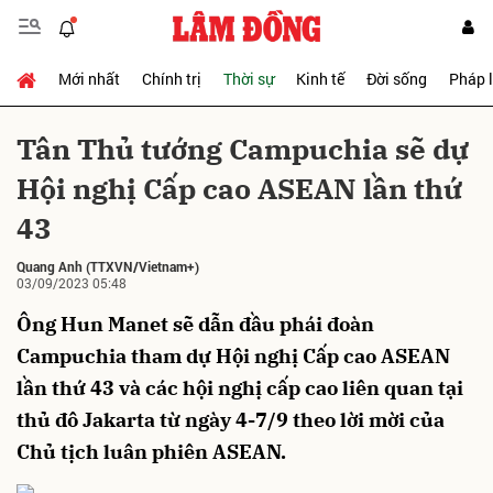
Mới nhất
Chính trị
Thời sự
Kinh tế
Đời sống
Pháp 
Gửi bình luận
Tân Thủ tướng Campuchia sẽ dự
Hội nghị Cấp cao ASEAN lần thứ
43
Quang Anh
(TTXVN/Vietnam+)
03/09/2023 05:48
Ông Hun Manet sẽ dẫn đầu phái đoàn
Hủy
Gửi
Campuchia tham dự Hội nghị Cấp cao ASEAN
lần thứ 43 và các hội nghị cấp cao liên quan tại
thủ đô Jakarta từ ngày 4-7/9 theo lời mời của
Chủ tịch luân phiên ASEAN.