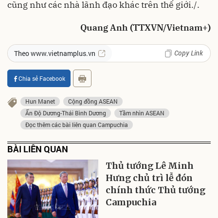
cũng như các nhà lãnh đạo khác trên thế giới./.
Quang Anh (TTXVN/Vietnam+)
Copy Link
Theo www.vietnamplus.vn
Chia sẻ Facebook
Hun Manet
Cộng đồng ASEAN
Ấn Độ Dương-Thái Bình Dương
Tầm nhìn ASEAN
Đọc thêm các bài liên quan Campuchia
BÀI LIÊN QUAN
Thủ tướng Lê Minh
Hưng chủ trì lễ đón
chính thức Thủ tướng
Campuchia