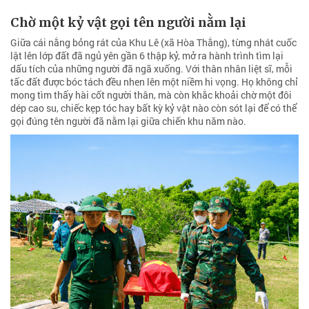
Chờ một kỷ vật gọi tên người nằm lại
Giữa cái nắng bỏng rát của Khu Lê (xã Hòa Thắng), từng nhát cuốc
lật lên lớp đất đã ngủ yên gần 6 thập kỷ, mở ra hành trình tìm lại
dấu tích của những người đã ngã xuống. Với thân nhân liệt sĩ, mỗi
tấc đất được bóc tách đều nhen lên một niềm hi vọng. Họ không chỉ
mong tìm thấy hài cốt người thân, mà còn khắc khoải chờ một đôi
dép cao su, chiếc kẹp tóc hay bất kỳ kỷ vật nào còn sót lại để có thể
gọi đúng tên người đã nằm lại giữa chiến khu năm nào.