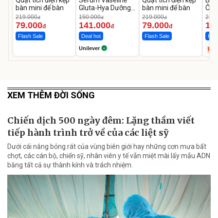
bàn mini để bàn
Gluta-Hya Dưỡng
bàn mini để bàn
Ô T
Da Sáng Mịn Sau 7
MED
219.000
150.000
219.000
2.69
đ
đ
đ
Ngày
12.
79.000
141.000
79.000
1.
đ
đ
đ
Flash Sale
Deal hot
Flash Sale
Hot 
Unilever
XEM THÊM ĐỜI SỐNG
Chiến dịch 500 ngày đêm: Lặng thầm viết
tiếp hành trình trở về của các liệt sỹ
Dưới cái nắng bỏng rát của vùng biên giới hay những cơn mưa bất
chợt, các cán bộ, chiến sỹ, nhân viên y tế vẫn miệt mài lấy mẫu ADN
bằng tất cả sự thành kính và trách nhiệm.