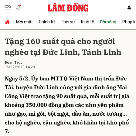
Mới nhất
Chính trị
Thời sự
Kinh tế
Đời sống
Pháp l
Gửi bình luận
Tặng 160 suất quà cho người
nghèo tại Đức Linh, Tánh Linh
Đoàn Trúc
06/02/2023 14:20
Ngày 5/2, Ủy ban MTTQ Việt Nam thị trấn Đức
Tài, huyện Đức Linh cùng với gia đình ông Mai
Hủy
Gửi
Công Việt trao tặng 90 suất quà, mỗi suất trị giá
khoảng 350.000 đồng gồm các nhu yếu phẩm
như gạo, mì gói, bột ngọt, dầu ăn, nước tương...
cho hộ nghèo, cận nghèo, khó khăn tại khu phố
7.