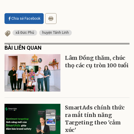
Chia sẻ Facebook
xã Đức Phú
huyện Tánh Linh
BÀI LIÊN QUAN
Lâm Đồng thăm, chúc
thọ các cụ tròn 100 tuổi
SmartAds chính thức
ra mắt tính năng
Targeting theo 'cảm
xúc'