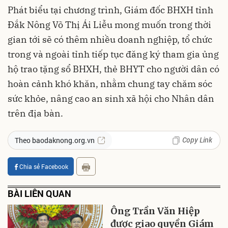
Phát biểu tại chương trình, Giám đốc BHXH tỉnh
Đắk Nông Võ Thị Ái Liễu mong muốn trong thời
gian tới sẽ có thêm nhiều doanh nghiệp, tổ chức
trong và ngoài tỉnh tiếp tục đăng ký tham gia ủng
hộ trao tặng sổ BHXH, thẻ BHYT cho người dân có
hoàn cảnh khó khăn, nhằm chung tay chăm sóc
sức khỏe, nâng cao an sinh xã hội cho Nhân dân
trên địa bàn.
Copy Link
Theo baodaknong.org.vn
Chia sẻ Facebook
BÀI LIÊN QUAN
Ông Trần Văn Hiệp
được giao quyền Giám