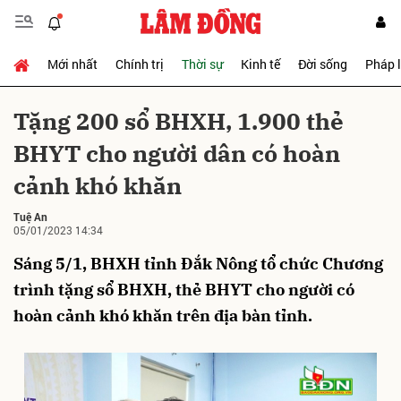
Mới nhất
Chính trị
Thời sự
Kinh tế
Đời sống
Pháp 
Gửi bình luận
Tặng 200 sổ BHXH, 1.900 thẻ
BHYT cho người dân có hoàn
cảnh khó khăn
Tuệ An
05/01/2023 14:34
Sáng 5/1, BHXH tỉnh Đắk Nông tổ chức Chương
Hủy
Gửi
trình tặng sổ BHXH, thẻ BHYT cho người có
hoàn cảnh khó khăn trên địa bàn tỉnh.