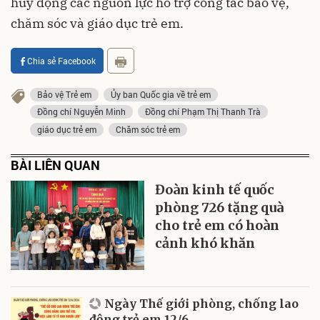
huy động các nguồn lực hỗ trợ công tác bảo vệ,
chăm sóc và giáo dục trẻ em.
Chia sẻ Facebook
Bảo vệ Trẻ em
Ủy ban Quốc gia về trẻ em
Đồng chí Nguyễn Minh
Đồng chí Phạm Thị Thanh Trà
giáo dục trẻ em
Chăm sóc trẻ em
BÀI LIÊN QUAN
Đoàn kinh tế quốc
phòng 726 tặng quà
cho trẻ em có hoàn
cảnh khó khăn
Ngày Thế giới phòng, chống lao
động trẻ em 12/6