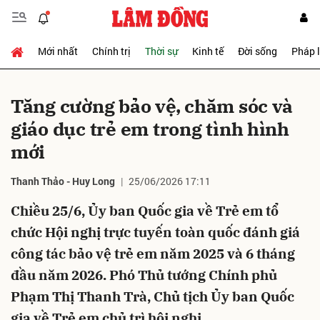
Mới nhất
Chính trị
Thời sự
Kinh tế
Đời sống
Pháp 
Gửi bình luận
Tăng cường bảo vệ, chăm sóc và
giáo dục trẻ em trong tình hình
mới
Thanh Thảo - Huy Long
25/06/2026 17:11
Chiều 25/6, Ủy ban Quốc gia về Trẻ em tổ
Hủy
Gửi
chức Hội nghị trực tuyến toàn quốc đánh giá
công tác bảo vệ trẻ em năm 2025 và 6 tháng
đầu năm 2026. Phó Thủ tướng Chính phủ
Phạm Thị Thanh Trà, Chủ tịch Ủy ban Quốc
gia về Trẻ em chủ trì hội nghị.