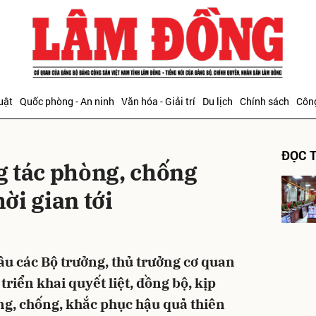
bình luận
uật
Quốc phòng - An ninh
Văn hóa - Giải trí
Du lịch
Chính sách
Công
ĐỌC T
 tác phòng, chống
hời gian tới
Hủy
G
u các Bộ trưởng, thủ trưởng cơ quan
triển khai quyết liệt, đồng bộ, kịp
òng, chống, khắc phục hậu quả thiên