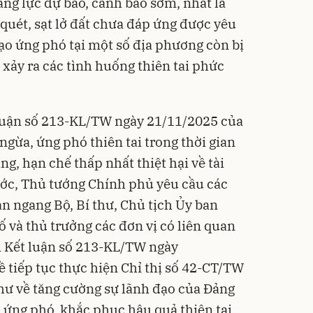
ăng lực dự báo, cảnh báo sớm, nhất là
ũ quét, sạt lở đất chưa đáp ứng được yêu
đạo ứng phó tại một số địa phương còn bị
i xảy ra các tình huống thiên tai phức
luận số 213-KL/TW ngày 21/11/2025 của
gừa, ứng phó thiên tai trong thời gian
ng, hạn chế thấp nhất thiệt hại về tài
ớc, Thủ tướng Chính phủ yêu cầu các
n ngang Bộ, Bí thư, Chủ tịch Ủy ban
 và thủ trưởng các đơn vị có liên quan
m Kết luận số 213-KL/TW ngày
 tiếp tục thực hiện Chỉ thị số 42-CT/TW
hư về tăng cường sự lãnh đạo của Đảng
, ứng phó, khắc phục hậu quả thiên tai