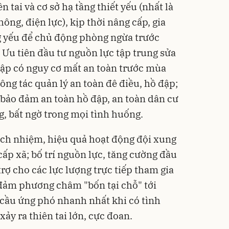
 tai và cơ sở hạ tầng thiết yếu (nhất là
hông, điện lực), kịp thời nâng cấp, gia
g yếu để chủ động phòng ngừa trước
. Ưu tiên đầu tư nguồn lực tập trung sửa
đập có nguy cơ mất an toàn trước mùa
ông tác quản lý an toàn đê điều, hồ đập;
 bảo đảm an toàn hồ đập, an toàn dân cư
g, bất ngờ trong mọi tình huống.
rách nhiệm, hiệu quả hoạt động đội xung
cấp xã; bố trí nguồn lực, tăng cường đầu
 trợ cho các lực lượng trực tiếp tham gia
 đảm phương châm "bốn tại chỗ" tới
 cầu ứng phó nhanh nhất khi có tình
xảy ra thiên tai lớn, cực đoan.