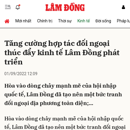
Mới nhất
Chính trị
Thời sự
Kinh tế
Đời sống
Pháp l
Gửi bình luận
Tăng cường hợp tác đối ngoại
thúc đẩy kinh tế Lâm Ðồng phát
triển
01/09/2022 12:09
Hòa vào dòng chảy mạnh mẽ của hội nhập
Hủy
Gửi
quốc tế, Lâm Đồng đã tạo nên một bức tranh
đối ngoại địa phương toàn diện;...
Hòa vào dòng chảy mạnh mẽ của hội nhập quốc
tế, Lâm Đồng đã tạo nên một bức tranh đối ngoại