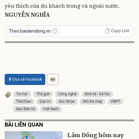
yêu thích của du khách trong và ngoài nước.
NGUYỄN NGHĨA
Copy Link
Theo baolamdong.vn
Chia sẻ Facebook
Tin tức
Thế giới
Công nghệ
Kinh tế - Xã hội
Thể thao
Giải trí
Sức khỏe
ôtô-Xe máy
VNPT
báo điện tử
Việt Nam
BÀI LIÊN QUAN
Lâm Đồng hôm nay