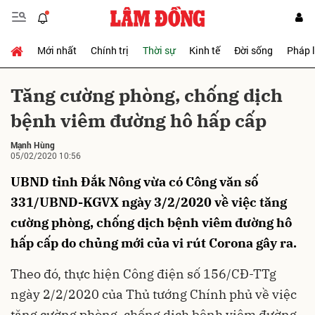
Mới nhất
Chính trị
Thời sự
Kinh tế
Đời sống
Pháp 
Gửi bình luận
Tăng cường phòng, chống dịch
bệnh viêm đường hô hấp cấp
Mạnh Hùng
05/02/2020 10:56
UBND tỉnh Đắk Nông vừa có Công văn số
331/UBND-KGVX ngày 3/2/2020 về việc tăng
Hủy
Gửi
cường phòng, chống dịch bệnh viêm đường hô
hấp cấp do chủng mới của vi rút Corona gây ra.
Theo đó, thực hiện Công điện số 156/CĐ-TTg
ngày 2/2/2020 của Thủ tướng Chính phủ về việc
tăng cường phòng, chống dịch bệnh viêm đường