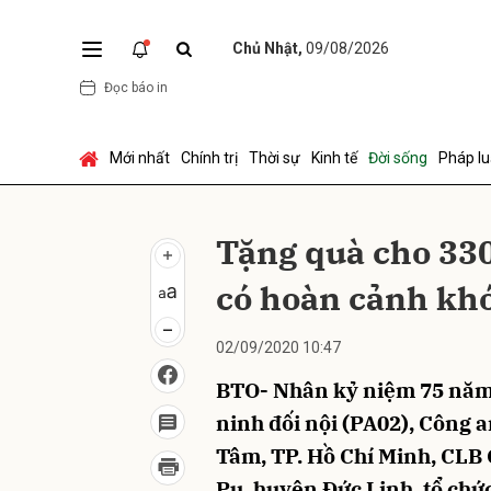
Chủ Nhật,
09/08/2026
Đọc báo in
Gửi 
Mới nhất
Chính trị
Thời sự
Kinh tế
Đời sống
Pháp lu
Tặng quà cho 330
có hoàn cảnh kh
02/09/2020 10:47
BTO- Nhân kỷ niệm 75 năm
ninh đối nội (PA02), Công a
Tâm, TP. Hồ Chí Minh, CLB
Pu, huyện Đức Linh, tổ chứ