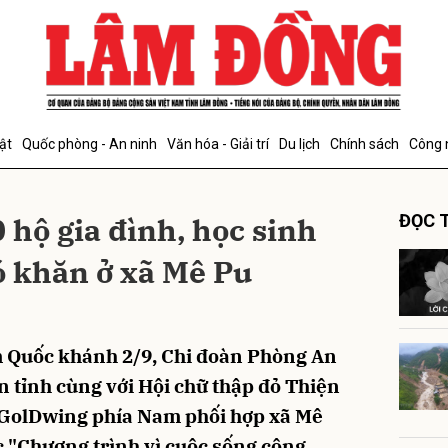
bình luận
ật
Quốc phòng - An ninh
Văn hóa - Giải trí
Du lịch
Chính sách
Công 
 hộ gia đình, học sinh
ĐỌC T
ó khăn ở xã Mê Pu
Hủy
G
 Quốc khánh 2/9, Chi đoàn Phòng An
n tỉnh cùng với Hội chữ thập đỏ Thiện
 GolDwing phía Nam phối hợp xã Mê
c "Chương trình vì cuộc sống cộng