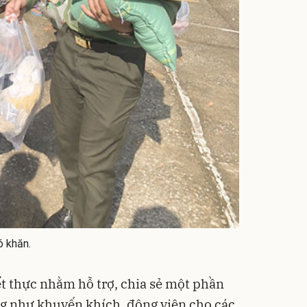
ó khăn.
ết thực nhằm hỗ trợ, chia sẻ một phần
g như khuyến khích, động viên cho các