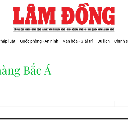
háp luật
Quốc phòng - An ninh
Văn hóa - Giải trí
Du lịch
Chính 
hàng Bắc Á