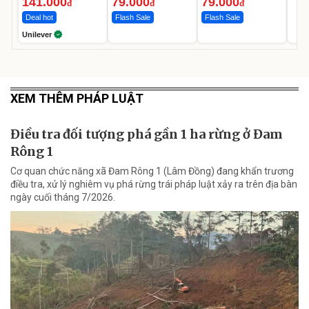
141.000
79.000
79.000
đ
đ
đ
Deal hot
Flash Sale
Flash Sale
Unilever
XEM THÊM PHÁP LUẬT
Điều tra đối tượng phá gần 1 ha rừng ở Đam
Rông 1
Cơ quan chức năng xã Đam Rông 1 (Lâm Đồng) đang khẩn trương
điều tra, xử lý nghiêm vụ phá rừng trái pháp luật xảy ra trên địa bàn
ngày cuối tháng 7/2026.