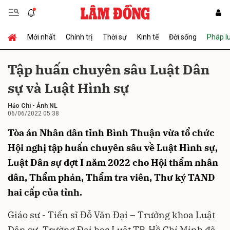
Mới nhất
Chính trị
Thời sự
Kinh tế
Đời sống
Pháp l
Gửi bình luận
Tập huấn chuyên sâu Luật Dân
sự và Luật Hình sự
Hảo Chi
-
Ảnh NL
06/06/2022 05:38
Tòa án Nhân dân tỉnh Bình Thuận vừa tổ chức
Hội nghị tập huấn chuyên sâu về Luật Hình sự,
Hủy
Gửi
Luật Dân sự đợt I năm 2022 cho Hội thẩm nhân
dân, Thẩm phán, Thẩm tra viên, Thư ký TAND
hai cấp của tỉnh.
Giáo sư - Tiến sĩ Đỗ Văn Đại – Trưởng khoa Luật
Dân sự, Trường Đại học Luật TP. Hồ Chí Minh đã