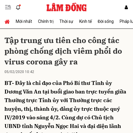
Mới nhất
Chính trị
Thời sự
Kinh tế
Đời sống
Pháp l
Gửi bình luận
Tập trung ưu tiên cho công tác
phòng chống dịch viêm phổi do
virus corona gây ra
05/02/2020 10:42
BT- Đây là chỉ đạo của Phó Bí thư Tỉnh ủy
Hủy
Gửi
Dương Văn An tại buổi giao ban trực tuyến giữa
Thường trực Tỉnh ủy với Thường trực các
huyện, thị, thành ủy, đảng ủy trực thuộc quý
IV/2019 vào sáng 4/2. Cùng dự có Chủ tịch
UBND tỉnh Nguyễn Ngọc Hai và đại diện lãnh