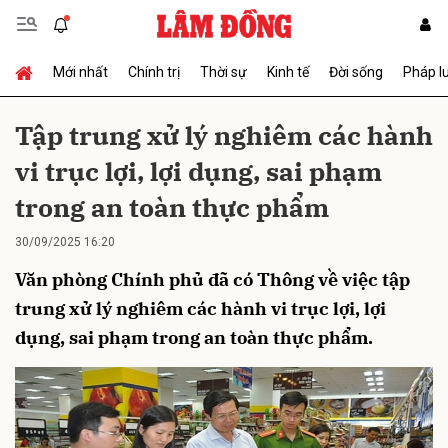
Mới nhất
Chính trị
Thời sự
Kinh tế
Đời sống
Pháp l
Gửi bình luận
Tập trung xử lý nghiêm các hành
vi trục lợi, lợi dụng, sai phạm
trong an toàn thực phẩm
30/09/2025 16:20
Văn phòng Chính phủ đã có Thông về việc tập
Hủy
Gửi
trung xử lý nghiêm các hành vi trục lợi, lợi
dụng, sai phạm trong an toàn thực phẩm.