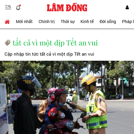
Mới nhất
Chính trị
Thời sự
Kinh tế
Đời sống
Pháp 
tất cả vì một dịp Tết an vui
Cập nhập tin tức tất cả vì một dịp Tết an vui