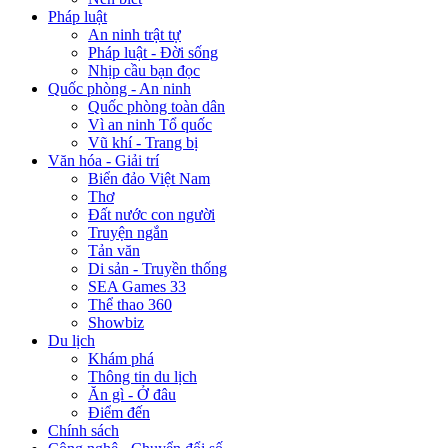
Pháp luật
An ninh trật tự
Pháp luật - Đời sống
Nhịp cầu bạn đọc
Quốc phòng - An ninh
Quốc phòng toàn dân
Vì an ninh Tổ quốc
Vũ khí - Trang bị
Văn hóa - Giải trí
Biển đảo Việt Nam
Thơ
Đất nước con người
Truyện ngắn
Tản văn
Di sản - Truyền thống
SEA Games 33
Thể thao 360
Showbiz
Du lịch
Khám phá
Thông tin du lịch
Ăn gì - Ở đâu
Điểm đến
Chính sách