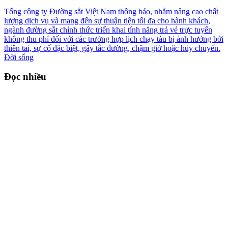
Tổng công ty Đường sắt Việt Nam thông báo, nhằm nâng cao chất
lượng dịch vụ và mang đến sự thuận tiện tối đa cho hành khách,
ngành đường sắt chính thức triển khai tính năng trả vé trực tuyến
không thu phí đối với các trường hợp lịch chạy tàu bị ảnh hưởng bởi
thiên tai, sự cố đặc biệt, gây tắc đường, chậm giờ hoặc hủy chuyến.
Đời sống
Đọc nhiều