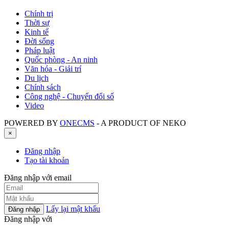
Chính trị
Thời sự
Kinh tế
Đời sống
Pháp luật
Quốc phòng - An ninh
Văn hóa - Giải trí
Du lịch
Chính sách
Công nghệ - Chuyển đổi số
Video
POWERED BY
ONE
CMS
- A PRODUCT OF
NEKO
×
Đăng nhập
Tạo tài khoản
Đăng nhập với email
Lấy lại mật khẩu
Đăng nhập
Đăng nhập với