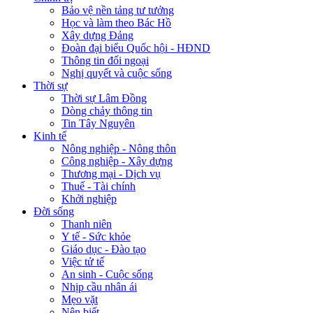
Bảo vệ nền tảng tư tưởng
Học và làm theo Bác Hồ
Xây dựng Đảng
Đoàn đại biểu Quốc hội - HĐND
Thông tin đối ngoại
Nghị quyết và cuộc sống
Thời sự
Thời sự Lâm Đồng
Dòng chảy thông tin
Tin Tây Nguyên
Kinh tế
Nông nghiệp - Nông thôn
Công nghiệp - Xây dựng
Thương mại - Dịch vụ
Thuế - Tài chính
Khởi nghiệp
Đời sống
Thanh niên
Y tế - Sức khỏe
Giáo dục - Đào tạo
Việc tử tế
An sinh - Cuộc sống
Nhịp cầu nhân ái
Mẹo vặt
Nên biết