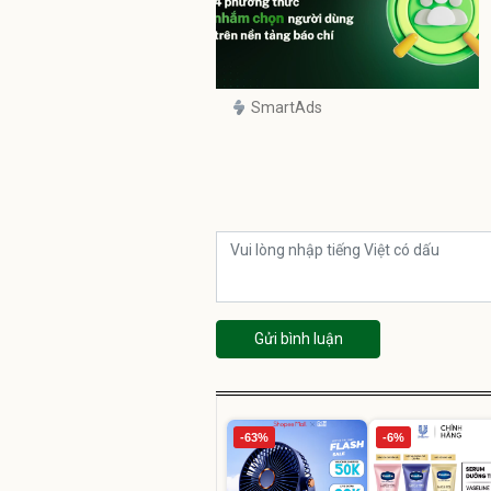
SmartAds
Gửi bình luận
-63%
-6%