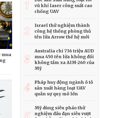
1
vũ khí laser công suất cao
chống UAV
Israel thử nghiệm thành
2
công hệ thống phòng thủ
tên lửa Arrow thế hệ mới
Australia chi 736 triệu AUD
D mua
3
mua 450 tên lửa không đối
ông
không tầm xa AIM-260 của
Mỹ
Pháp huy động ngành ô tô
4
sản xuất hàng loạt UAV
quân sự quy mô lớn
Mỹ dùng siêu pháo thử
5
nghiệm đầu đạn siêu vượt