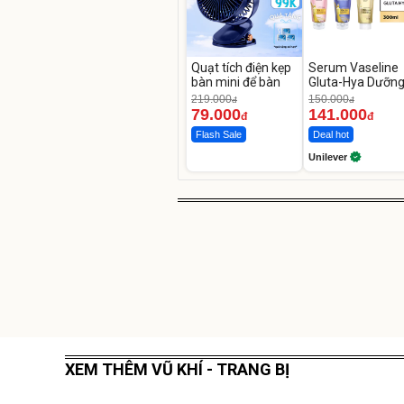
Quạt tích điện kẹp
Serum Vaseline
bàn mini để bàn
Gluta-Hya Dưỡn
Da Sáng Mịn Sau
219.000
150.000
đ
đ
Ngày
79.000
141.000
đ
đ
Flash Sale
Deal hot
Unilever
XEM THÊM VŨ KHÍ - TRANG BỊ