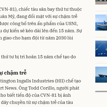
CVN-81), chiếc tàu sân bay thứ tư thuộc
quân Mỹ, đang đối mặt với sự chậm trễ
 được công bố trên ấn phẩm của USNI,
àu dự kiến sẽ kéo dài lên đến 15 năm. Sự
àn giao cho hạm đội từ năm 2030 lùi
ự chậm trễ
ngton Ingalls Industries (HII) chế tạo
t News. Ông Todd Corillo, người phát
cho biết tiến độ của CVN-81 bị ảnh
g dây chuyền từ sự chậm trễ của tàu