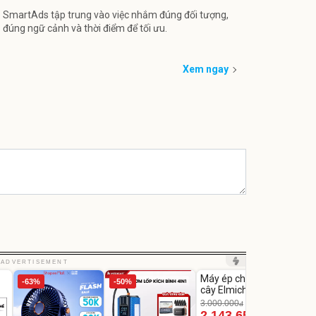
SmartAds tập trung vào việc nhắm đúng đối tượng,
đúng ngữ cảnh và thời điểm để tối ưu.
Xem ngay
Unmute
Unm
ADVERTISEMENT
Máy ép chậm trái
Máy 
-63%
-50%
-28%
cây Elmich JEE
tay x
1855OL
có tạ
3.000.000
đ
2.143.650
399