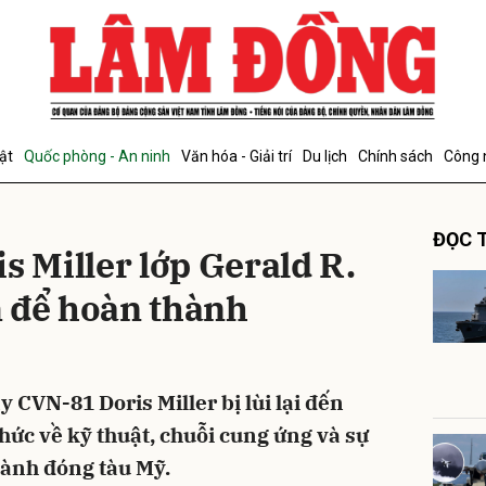
bình luận
ật
Quốc phòng - An ninh
Văn hóa - Giải trí
Du lịch
Chính sách
Công 
ĐỌC T
s Miller lớp Gerald R.
 để hoàn thành
Hủy
G
y CVN-81 Doris Miller bị lùi lại đến
ức về kỹ thuật, chuỗi cung ứng và sự
gành đóng tàu Mỹ.