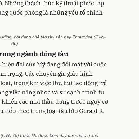
ó. Những thách thức kỹ thuật phức tạp
ứng quốc phòng là những yếu tố chính
ding, nơi đang chế tạo tàu sân bay Enterprise (CVN-
80).
trong ngành đóng tàu
 hiện đại của Mỹ đang đối mặt với cuộc
m trọng. Các chuyên gia giàu kinh
ạt, trong khi việc thu hút lao động trẻ
ông việc nặng nhọc và sự cạnh tranh từ
y khiến các nhà thầu đứng trước nguy cơ
àu tiếp theo trong loạt tàu lớp Gerald R.
(CVN 79) trước khi được bơm đầy nước vào ụ khô.