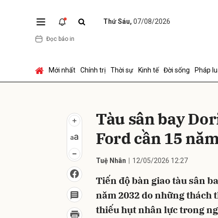
Thứ Sáu,
07/08/2026
Đọc báo in
Gửi 
Mới nhất
Chính trị
Thời sự
Kinh tế
Đời sống
Pháp lu
Tàu sân bay Dori
Ford cần 15 năm
Tuệ Nhân
12/05/2026 12:27
Tiến độ bàn giao tàu sân ba
năm 2032 do những thách th
thiếu hụt nhân lực trong n