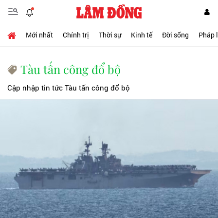
Mới nhất
Chính trị
Thời sự
Kinh tế
Đời sống
Pháp 
Tàu tấn công đổ bộ
Cập nhập tin tức Tàu tấn công đổ bộ