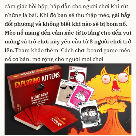
cảm giác hồi hộp, hấp dẫn cho người chơi khi rút
những lá bài. Khi đó bạn sẽ thu thập mèo,
gài bẫy
đối phương và không biết khi nào sẽ bị bom nổ.
Mèo nổ mang đến cảm xúc từ lo lắng cho đến vui
mừng và trò chơi này yêu cầu từ 3 người chơi trở
lên.
Tham khảo thêm:
Cách chơi board game mèo
nổ cơ bản, mở rộng cho người mới chơi