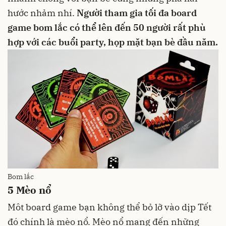
hước nhảm nhí.
Người tham gia tối đa board
game bom lắc có thể lên đến 50 người rất phù
hợp với các buổi party, họp mặt bạn bè đầu năm.
Bom lắc
5
Mèo nổ
Môt board game bạn không thể bỏ lỡ vào dịp Tết
đó chính là mèo nổ. Mèo nổ mang đến những