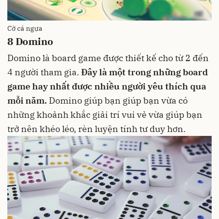
Cờ cá ngựa
8
Domino
Domino là board game được thiết kế cho từ 2 đến
4 người tham gia.
Đây là một trong những board
game hay nhất được nhiều người yêu thích qua
mỗi năm.
Domino giúp bạn giúp bạn vừa có
những khoảnh khắc giải trí vui vẻ vừa giúp bạn
trở nên khéo léo, rèn luyện tính tư duy hơn.