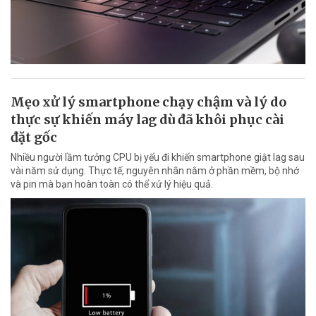
Mẹo xử lý smartphone chạy chậm và lý do
thực sự khiến máy lag dù đã khôi phục cài
đặt gốc
Nhiều người lầm tưởng CPU bị yếu đi khiến smartphone giật lag sau
vài năm sử dụng. Thực tế, nguyên nhân nằm ở phần mềm, bộ nhớ
và pin mà bạn hoàn toàn có thể xử lý hiệu quả.