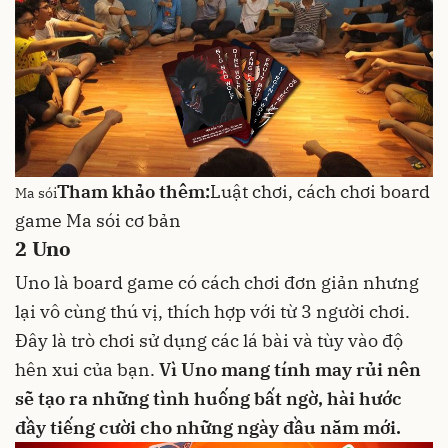
Tham khảo thêm:
Luật chơi, cách chơi board
Ma sói
game Ma sói cơ bản
2
Uno
Uno là board game có cách chơi đơn giản nhưng
lại vô cùng thú vị, thích hợp với từ 3 người chơi.
Đây là trò chơi sử dụng các lá bài và tùy vào độ
hên xui của bạn.
Vì Uno mang tính may rủi nên
sẽ tạo ra những tình huống bất ngờ, hài hước
đầy tiếng cười cho những ngày đầu năm mới.