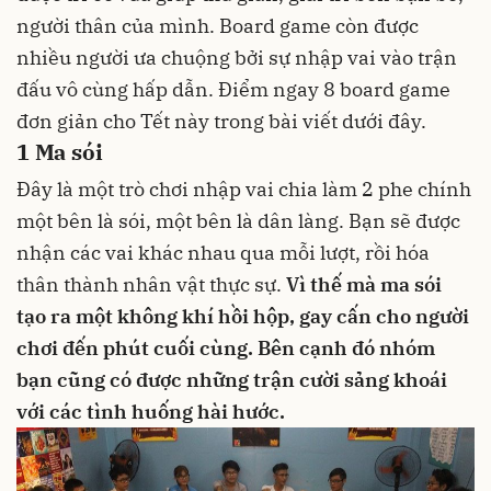
người thân của mình. Board game còn được
nhiều người ưa chuộng bởi sự nhập vai vào trận
đấu vô cùng hấp dẫn. Điểm ngay 8 board game
đơn giản cho Tết này trong bài viết dưới đây.
1
Ma sói
Đây là một trò chơi nhập vai chia làm 2 phe chính
một bên là sói, một bên là dân làng. Bạn sẽ được
nhận các vai khác nhau qua mỗi lượt, rồi hóa
thân thành nhân vật thực sự.
Vì thế mà ma sói
tạo ra một không khí hồi hộp, gay cấn cho người
chơi đến phút cuối cùng. Bên cạnh đó nhóm
bạn cũng có được những trận cười sảng khoái
với các tình huống hài hước.