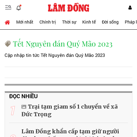
Mới nhất
Chính trị
Thời sự
Kinh tế
Đời sống
Pháp 
Tết Nguyên đán Quý Mão 2023
Cập nhập tin tức Tết Nguyên đán Quý Mão 2023
ĐỌC NHIỀU
1
Trại tạm giam số 1 chuyển về xã
Đức Trọng
Lâm Đồng khẩn cấp tạm giữ người