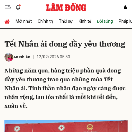
Mới nhất
Chính trị
Thời sự
Kinh tế
Đời sống
Pháp l
Gửi bình luận
Tết Nhân ái đong đầy yêu thương
12/02/2026 05:50
An Nhiên
Những năm qua, hàng triệu phần quà đong
đầy yêu thương trao qua những mùa Tết
Nhân ái. Tinh thần nhân đạo ngày càng được
Hủy
Gửi
nhân rộng, lan tỏa nhất là mỗi khi tết đến,
xuân về.