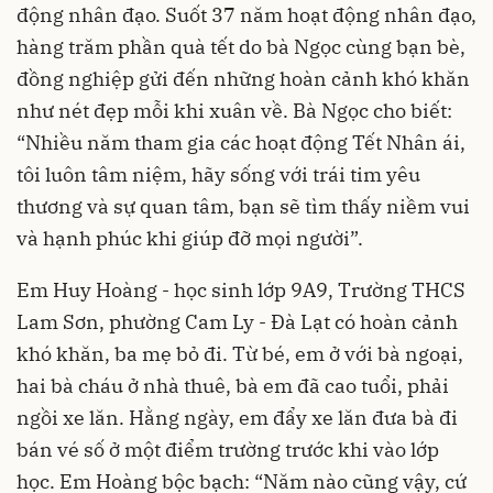
động nhân đạo. Suốt 37 năm hoạt động nhân đạo,
hàng trăm phần quà tết do bà Ngọc cùng bạn bè,
đồng nghiệp gửi đến những hoàn cảnh khó khăn
như nét đẹp mỗi khi xuân về. Bà Ngọc cho biết:
“Nhiều năm tham gia các hoạt động Tết Nhân ái,
tôi luôn tâm niệm, hãy sống với trái tim yêu
thương và sự quan tâm, bạn sẽ tìm thấy niềm vui
và hạnh phúc khi giúp đỡ mọi người”.
Em Huy Hoàng - học sinh lớp 9A9, Trường THCS
Lam Sơn, phường Cam Ly - Đà Lạt có hoàn cảnh
khó khăn, ba mẹ bỏ đi. Từ bé, em ở với bà ngoại,
hai bà cháu ở nhà thuê, bà em đã cao tuổi, phải
ngồi xe lăn. Hằng ngày, em đẩy xe lăn đưa bà đi
bán vé số ở một điểm trường trước khi vào lớp
học. Em Hoàng bộc bạch: “Năm nào cũng vậy, cứ