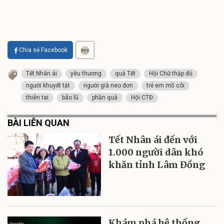
Chia sẻ Facebook
Tết Nhân ái
yêu thương
quà Tết
Hội Chữ thập đỏ
người khuyết tật
người già neo đơn
trẻ em mồ côi
thiên tai
bão lũ
phần quà
Hội CTĐ
BÀI LIÊN QUAN
Tết Nhân ái đến với
1.000 người dân khó
khăn tỉnh Lâm Đồng
Khám phá hệ thống