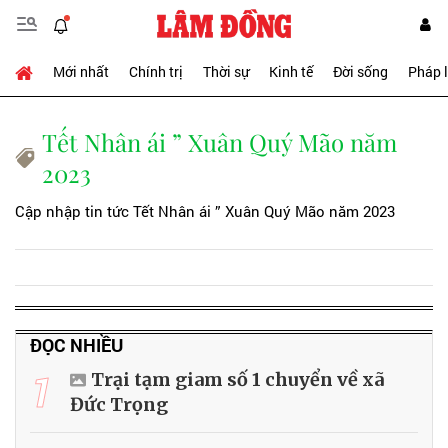
Mới nhất
Chính trị
Thời sự
Kinh tế
Đời sống
Pháp 
Tết Nhân ái ” Xuân Quý Mão năm
2023
Cập nhập tin tức Tết Nhân ái ” Xuân Quý Mão năm 2023
ĐỌC NHIỀU
1
Trại tạm giam số 1 chuyển về xã
Đức Trọng