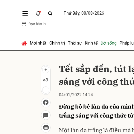
Thứ Bảy,
08/08/2026
Đọc báo in
Gửi 
Mới nhất
Chính trị
Thời sự
Kinh tế
Đời sống
Pháp lu
Tết sắp đến, tút 
sáng với công thứ
04/01/2022 14:24
Đừng bỏ bê làn da của mình 
trắng sáng với công thức từ
Một làn da trắng là điều mà 