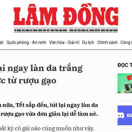
bình luận
ật
Quốc phòng - An ninh
Văn hóa - Giải trí
Du lịch
Chính sách
Công 
lại ngay làn da trắng
ĐỌC T
c từ rượu gạo
Hủy
G
nữa, Tết sắp đến, tút lại ngay làn da
 rượu gạo vừa đơn giản lại dễ làm nè.
bất kỳ cô gái nào cũng muốn như vậy.