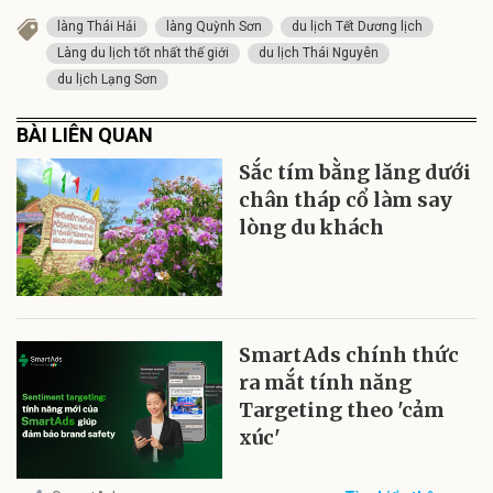
làng Thái Hải
làng Quỳnh Sơn
du lịch Tết Dương lịch
Làng du lịch tốt nhất thế giới
du lịch Thái Nguyên
du lịch Lạng Sơn
BÀI LIÊN QUAN
Sắc tím bằng lăng dưới
chân tháp cổ làm say
lòng du khách
SmartAds chính thức
ra mắt tính năng
Targeting theo 'cảm
xúc'