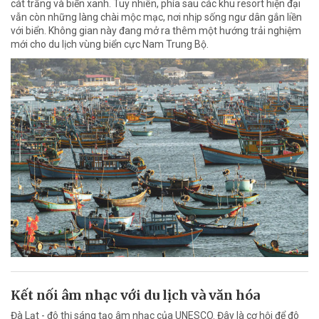
cát trắng và biển xanh. Tuy nhiên, phía sau các khu resort hiện đại
vẫn còn những làng chài mộc mạc, nơi nhịp sống ngư dân gắn liền
với biển. Không gian này đang mở ra thêm một hướng trải nghiệm
mới cho du lịch vùng biển cực Nam Trung Bộ.
Kết nối âm nhạc với du lịch và văn hóa
Đà Lạt - đô thị sáng tạo âm nhạc của UNESCO. Đây là cơ hội để đô