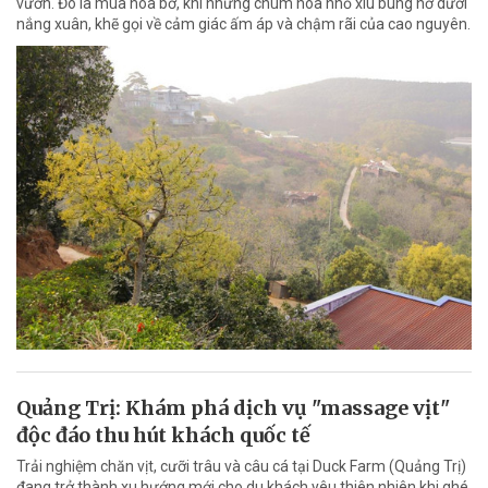
vườn. Đó là mùa hoa bơ, khi những chùm hoa nhỏ xíu bung nở dưới
nắng xuân, khẽ gọi về cảm giác ấm áp và chậm rãi của cao nguyên.
Quảng Trị: Khám phá dịch vụ "massage vịt"
độc đáo thu hút khách quốc tế
Trải nghiệm chăn vịt, cưỡi trâu và câu cá tại Duck Farm (Quảng Trị)
đang trở thành xu hướng mới cho du khách yêu thiên nhiên khi ghé