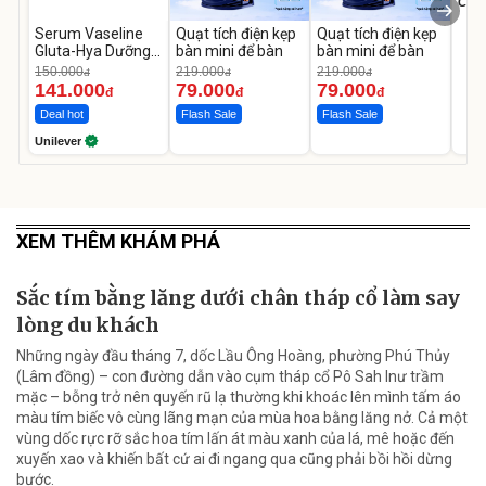
Cecil
Serum Vaseline
Quạt tích điện kẹp
Quạt tích điện kẹp
Gluta-Hya Dưỡng
bàn mini để bàn
bàn mini để bàn
Da Sáng Mịn Sau 7
150.000
219.000
219.000
đ
đ
đ
Ngày
141.000
79.000
79.000
đ
đ
đ
Deal hot
Flash Sale
Flash Sale
Unilever
XEM THÊM KHÁM PHÁ
Sắc tím bằng lăng dưới chân tháp cổ làm say
lòng du khách
Những ngày đầu tháng 7, dốc Lầu Ông Hoàng, phường Phú Thủy
(Lâm đồng) – con đường dẫn vào cụm tháp cổ Pô Sah Inư trầm
mặc – bỗng trở nên quyến rũ lạ thường khi khoác lên mình tấm áo
màu tím biếc vô cùng lãng mạn của mùa hoa bằng lăng nở. Cả một
vùng dốc rực rỡ sắc hoa tím lấn át màu xanh của lá, mê hoặc đến
xuyến xao và khiến bất cứ ai đi ngang qua cũng phải bồi hồi dừng
bước.