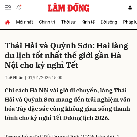
Mới nhất
Chính trị
Thời sự
Kinh tế
Đời sống
Pháp l
Gửi bình luận
Thái Hải và Quỳnh Sơn: Hai làng
du lịch tốt nhất thế giới gần Hà
Nội cho kỳ nghỉ Tết
Tuệ Nhân
01/01/2026 15:00
Chỉ cách Hà Nội vài giờ di chuyển, làng Thái
Hủy
Gửi
Hải và Quỳnh Sơn mang đến trải nghiệm văn
hóa Tày đặc sắc cùng không gian sống thanh
bình cho kỳ nghỉ Tết Dương lịch 2026.
Trong kỳ nghỉ Tết Dương lịch 2026 kéo dài 4