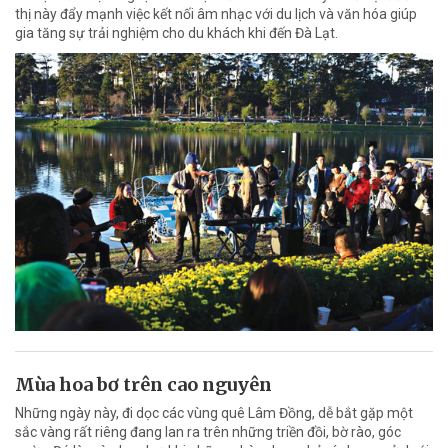
thị này đẩy mạnh việc kết nối âm nhạc với du lịch và văn hóa giúp
gia tăng sự trải nghiệm cho du khách khi đến Đà Lạt.
Mùa hoa bơ trên cao nguyên
Những ngày này, đi dọc các vùng quê Lâm Đồng, dễ bắt gặp một
sắc vàng rất riêng đang lan ra trên những triền đồi, bờ rào, góc