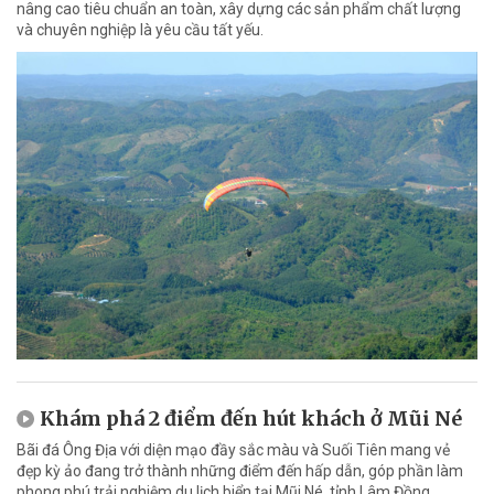
nâng cao tiêu chuẩn an toàn, xây dựng các sản phẩm chất lượng
và chuyên nghiệp là yêu cầu tất yếu.
Khám phá 2 điểm đến hút khách ở Mũi Né
Bãi đá Ông Địa với diện mạo đầy sắc màu và Suối Tiên mang vẻ
đẹp kỳ ảo đang trở thành những điểm đến hấp dẫn, góp phần làm
phong phú trải nghiệm du lịch biển tại Mũi Né, tỉnh Lâm Đồng.