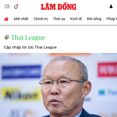
Mới nhất
Chính trị
Thời sự
Kinh tế
Đời sống
Pháp 
Thai League
Cập nhập tin tức Thai League