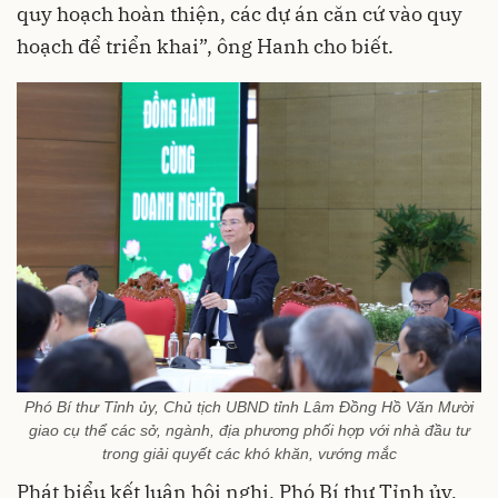
quy hoạch hoàn thiện, các dự án căn cứ vào quy
hoạch để triển khai”, ông Hanh cho biết.
Phó Bí thư Tỉnh ủy, Chủ tịch UBND tỉnh Lâm Đồng Hồ Văn Mười
giao cụ thể các sở, ngành, địa phương phối hợp với nhà đầu tư
trong giải quyết các khó khăn, vướng mắc
Phát biểu kết luận hội nghị, Phó Bí thư Tỉnh ủy,