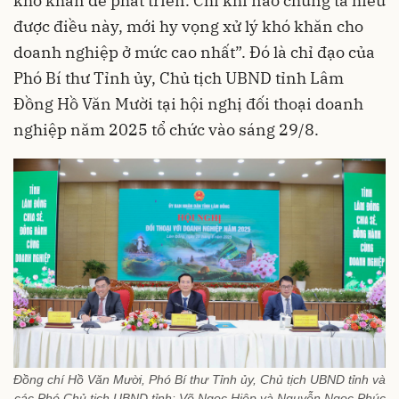
khó khăn để phát triển. Chỉ khi nào chúng ta hiểu
được điều này, mới hy vọng xử lý khó khăn cho
doanh nghiệp ở mức cao nhất”. Đó là chỉ đạo của
Phó Bí thư Tỉnh ủy, Chủ tịch UBND tỉnh Lâm
Đồng Hồ Văn Mười tại hội nghị đối thoại doanh
nghiệp năm 2025 tổ chức vào sáng 29/8.
Đồng chí Hồ Văn Mười, Phó Bí thư Tỉnh ủy, Chủ tịch UBND tỉnh và
các Phó Chủ tịch UBND tỉnh: Võ Ngọc Hiệp và Nguyễn Ngọc Phúc