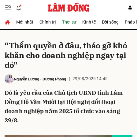
Mới nhất
Chính trị
Thời sự
Kinh tế
Đời sống
Pháp 
Gửi bình luận
“Thẩm quyền ở đâu, tháo gỡ khó
khăn cho doanh nghiệp ngay tại
đó”
29/08/2025 14:45
Nguyễn Lương
-
Dương Phong
Đó là yêu cầu của Chủ tịch UBND tỉnh Lâm
Hủy
Gửi
Đồng Hồ Văn Mười tại Hội nghị đối thoại
doanh nghiệp năm 2025 tổ chức vào sáng
29/8.