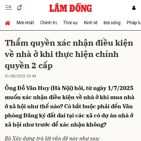
Mới nhất
Chính trị
Thời sự
Kinh tế
Đời sống
Pháp l
Gửi bình luận
Thẩm quyền xác nhận điều kiện
về nhà ở khi thực hiện chính
quyền 2 cấp
31/08/2025 20:49
Ông Đỗ Văn Huy (Hà Nội) hỏi, từ ngày 1/7/2025
Hủy
Gửi
muốn xác nhận điều kiện về nhà ở khi mua nhà
ở xã hội như thế nào? Có bắt buộc phải đến Văn
phòng Đăng ký đất đai tại các xã có dự án nhà ở
xã hội như trước để xác nhận không?
Bộ Xây dựng trả lời vấn đề này như sau: