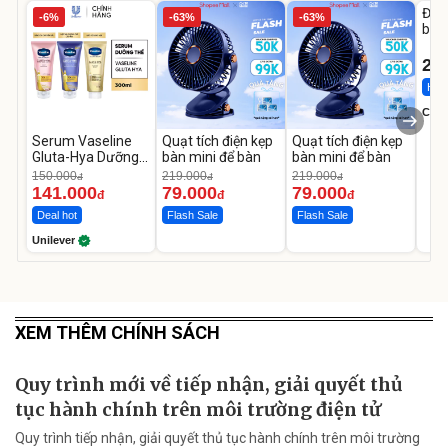
Đai 
-6%
-63%
-63%
bé 
1-9 
22
Hot 
Cecil
Serum Vaseline
Quạt tích điện kẹp
Quạt tích điện kẹp
Gluta-Hya Dưỡng
bàn mini để bàn
bàn mini để bàn
Da Sáng Mịn Sau 7
150.000
219.000
219.000
đ
đ
đ
Ngày
141.000
79.000
79.000
đ
đ
đ
Deal hot
Flash Sale
Flash Sale
Unilever
XEM THÊM CHÍNH SÁCH
Quy trình mới về tiếp nhận, giải quyết thủ
tục hành chính trên môi trường điện tử
Quy trình tiếp nhận, giải quyết thủ tục hành chính trên môi trường