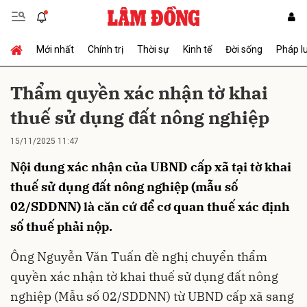
Mới nhất
Chính trị
Thời sự
Kinh tế
Đời sống
Pháp l
Gửi bình luận
Thẩm quyền xác nhận tờ khai
thuế sử dụng đất nông nghiệp
15/11/2025 11:47
Nội dung xác nhận của UBND cấp xã tại tờ khai
thuế sử dụng đất nông nghiệp (mẫu số
02/SDDNN) là căn cứ để cơ quan thuế xác định
Hủy
Gửi
số thuế phải nộp.
Ông Nguyễn Văn Tuấn đề nghị chuyển thẩm
quyền xác nhận tờ khai thuế sử dụng đất nông
nghiệp (Mẫu số 02/SDDNN) từ UBND cấp xã sang