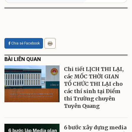
Chia sẻ Facebook
BÀI LIÊN QUAN
Chi tiết LỊCH THI LẠI,
các MỐC THỜI GIAN
TỔ CHỨC THI LẠI cho
các thí sinh tại Điểm
thi Trường chuyên
Tuyên Quang
6 bước xây dựng media