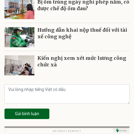
Bị ốm trùng ngày nghỉ phép năm, có
được chế độ ốm đau?
Hướng dẫn khai nộp thuế đối với tài
xế công nghệ
Kiến nghị xem xét mức lương công
chức xã
Gửi bình luận
U
ADVERTISEMENT