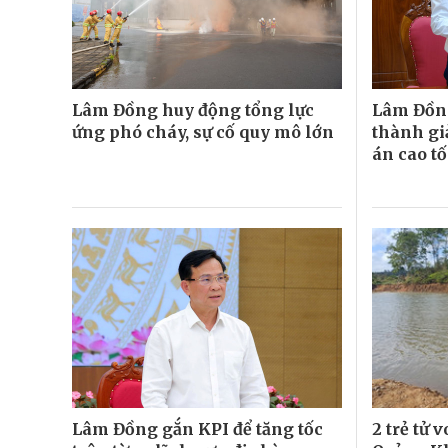
Lâm Đồng huy động tổng lực
Lâm Đồn
ứng phó cháy, sự cố quy mô lớn
thành gi
án cao t
Lâm Đồng gắn KPI để tăng tốc
2 trẻ tử 