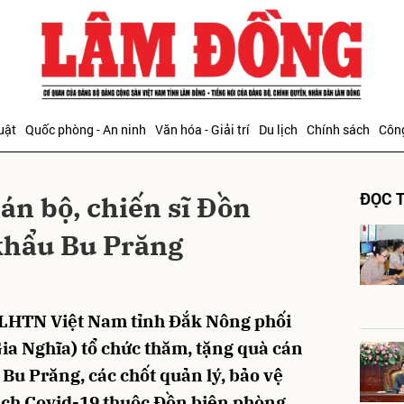
bình luận
uật
Quốc phòng - An ninh
Văn hóa - Giải trí
Du lịch
Chính sách
Công
ĐỌC T
án bộ, chiến sĩ Đồn
khẩu Bu Prăng
Hủy
G
i LHTN Việt Nam tỉnh Đắk Nông phối
Gia Nghĩa) tổ chức thăm, tặng quà cán
Bu Prăng, các chốt quản lý, bảo vệ
ịch Covid-19 thuộc Đồn biên phòng