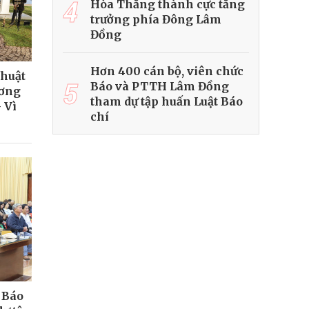
4
Hòa Thắng thành cực tăng
trưởng phía Đông Lâm
Đồng
Hơn 400 cán bộ, viên chức
thuật
5
Báo và PTTH Lâm Đồng
ương
tham dự tập huấn Luật Báo
 Vì
chí
 Báo