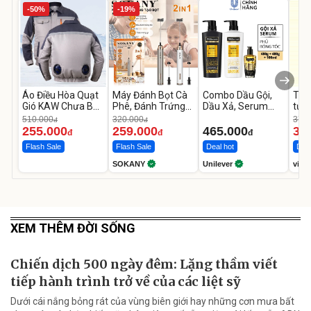
-50%
-19%
Áo Điều Hòa Quạt
Máy Đánh Bọt Cà
Combo Dầu Gội,
Thù
Gió KAW Chưa Bao
Phê, Đánh Trứng
Dầu Xả, Serum
tươi
Gồm Phụ Kiện Và
Mini SOKANY SK-
TRESemme
Vin
510.000
320.000
376.
đ
đ
Pin
02018
Lamellar Gloss
Far
255.000
259.000
465.000
31
đ
đ
đ
LamellarBond
Flash Sale
Flash Sale
Deal hot
Deal
SOKANY
Unilever
vinam
XEM THÊM ĐỜI SỐNG
Chiến dịch 500 ngày đêm: Lặng thầm viết
tiếp hành trình trở về của các liệt sỹ
Dưới cái nắng bỏng rát của vùng biên giới hay những cơn mưa bất