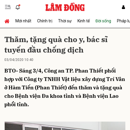
Mới nhất
Chính trị
Thời sự
Kinh tế
Đời sống
Pháp l
Gửi bình luận
Thăm, tặng quà cho y, bác sĩ
tuyến đầu chống dịch
03/04/2020 10:40
BTO- Sáng 3/4, Công an TP. Phan Thiết phối
hợp với Công ty TNHH Vật liệu xây dựng Trí Vân
ở Hàm Tiến (Phan Thiết) đến thăm và tặng quà
Hủy
Gửi
cho Bệnh viện Đa khoa tỉnh và Bệnh viện Lao
phổi tỉnh.