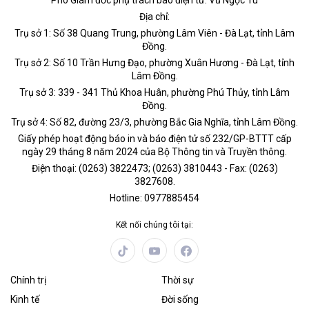
Phó Giám đốc phụ trách báo điện tử: Vũ Ngọc Tú
Địa chỉ:
Trụ sở 1: Số 38 Quang Trung, phường Lâm Viên - Đà Lạt, tỉnh Lâm
Đồng.
Trụ sở 2: Số 10 Trần Hưng Đạo, phường Xuân Hương - Đà Lạt, tỉnh
Lâm Đồng.
Trụ sở 3: 339 - 341 Thủ Khoa Huân, phường Phú Thủy, tỉnh Lâm
Đồng.
Trụ sở 4: Số 82, đường 23/3, phường Bắc Gia Nghĩa, tỉnh Lâm Đồng.
Giấy phép hoạt động báo in và báo điện tử số 232/GP-BTTT cấp
ngày 29 tháng 8 năm 2024 của Bộ Thông tin và Truyền thông.
Điện thoại: (0263) 3822473; (0263) 3810443 - Fax: (0263)
3827608.
Hotline: 0977885454
Kết nối chúng tôi tại:
Chính trị
Thời sự
Kinh tế
Đời sống