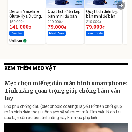
Cecil
Serum Vaseline
Quạt tích điện kẹp
Quạt tích điện kẹp
Gluta-Hya Dưỡng
bàn mini để bàn
bàn mini để bàn
Da Sáng Mịn Sau 7
150.000
219.000
219.000
đ
đ
đ
Ngày
141.000
79.000
79.000
đ
đ
đ
Deal hot
Flash Sale
Flash Sale
Unilever
XEM THÊM MẸO VẶT
Mẹo chọn miếng dán màn hình smartphone:
Tính năng quan trọng giúp chống bám vân
tay
Lớp phủ chống dầu (oleophobic coating) là yếu tố then chốt giúp
màn hình điện thoại luôn sạch sẽ và mượt mà. Tìm hiểu lý do tại
sao bạn cần ưu tiên tính năng này khi mua phụ kiện.