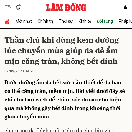
Mới nhất
Chính trị
Thời sự
Kinh tế
Đời sống
Pháp l
Gửi bình luận
Thần chú khi dùng kem dưỡng
lúc chuyển mùa giúp da dẻ ẩm
mịn căng tràn, không bết dính
02/09/2020 09:51
Bước dưỡng ẩm da hết sức cần thiết để da bạn
Hủy
Gửi
có thể căng tràn, mềm mịn. Bài viết dưới đây sẽ
chỉ cho bạn cách để chăm sóc da sao cho hiệu
quả mà không gây bết dính trong khoảng thời
gian chuyển mùa.
chăm sóc da
Cách dưỡng ẩm da cho dân văn