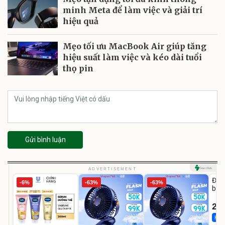
minh Meta để làm việc và giải trí
hiệu quả
Mẹo tối ưu MacBook Air giúp tăng
hiệu suất làm việc và kéo dài tuổi
thọ pin
Gửi bình luận
U
ADVERTISEMENT
Đai 
-6%
-63%
-63%
bé 
1-9 
22
Hot 