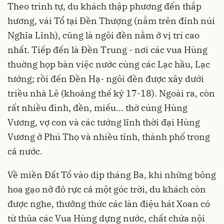
Theo trình tự, du khách thập phương đến thắp
hương, vái Tổ tại Đền Thượng (nằm trên đỉnh núi
Nghĩa Lĩnh), cũng là ngôi đền nằm ở vị trí cao
nhất. Tiếp đến là Đền Trung - nơi các vua Hùng
thuờng họp bàn việc nước cùng các Lạc hầu, Lạc
tướng; rồi đến Đền Hạ- ngôi đền được xây dưới
triều nhà Lê (khoảng thế kỷ 17-18). Ngoài ra, còn
rất nhiều đình, đền, miếu... thờ cúng Hùng
Vương, vợ con và các tướng lĩnh thời đại Hùng
Vương ở Phú Thọ và nhiều tỉnh, thành phố trong
cả nước.
Về miền Đất Tổ vào dịp tháng Ba, khi những bông
hoa gạo nở đỏ rực cả một góc trời, du khách còn
được nghe, thưởng thức các làn điệu hát Xoan có
từ thủa các Vua Hùng dựng nước, chất chứa nội