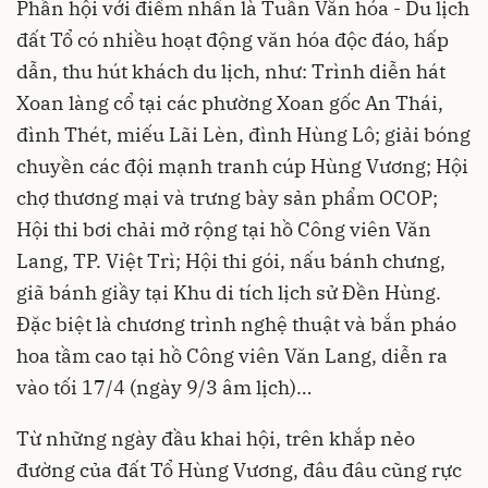
Phần hội với điểm nhấn là Tuần Văn hóa - Du lịch
đất Tổ có nhiều hoạt động văn hóa độc đáo, hấp
dẫn, thu hút khách du lịch, như: Trình diễn hát
Xoan làng cổ tại các phường Xoan gốc An Thái,
đình Thét, miếu Lãi Lèn, đình Hùng Lô; giải bóng
chuyền các đội mạnh tranh cúp Hùng Vương; Hội
chợ thương mại và trưng bày sản phẩm OCOP;
Hội thi bơi chải mở rộng tại hồ Công viên Văn
Lang, TP. Việt Trì; Hội thi gói, nấu bánh chưng,
giã bánh giầy tại Khu di tích lịch sử Đền Hùng.
Đặc biệt là chương trình nghệ thuật và bắn pháo
hoa tầm cao tại hồ Công viên Văn Lang, diễn ra
vào tối 17/4 (ngày 9/3 âm lịch)…
Từ những ngày đầu khai hội, trên khắp nẻo
đường của đất Tổ Hùng Vương, đâu đâu cũng rực