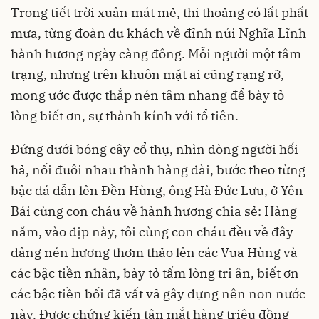
Trong tiết trời xuân mát mẻ, thi thoảng có lất phất
mưa, từng đoàn du khách về đỉnh núi Nghĩa Lĩnh
hành hương ngày càng đông. Mỗi người một tâm
trạng, nhưng trên khuôn mặt ai cũng rạng rỡ,
mong ước được thắp nén tâm nhang để bày tỏ
lòng biết ơn, sự thành kính với tổ tiên.
Đứng dưới bóng cây cổ thụ, nhìn dòng người hối
hả, nối đuôi nhau thành hàng dài, bước theo từng
bậc đá dẫn lên Ðền Hùng, ông Hà Đức Lưu, ở Yên
Bái cùng con cháu về hành hương chia sẻ: Hàng
năm, vào dịp này, tôi cùng con cháu đều về đây
dâng nén hương thơm thảo lên các Vua Hùng và
các bậc tiền nhân, bày tỏ tấm lòng tri ân, biết ơn
các bậc tiền bối đã vất vả gây dựng nên non nước
này. Được chứng kiến tận mắt hàng triệu đồng