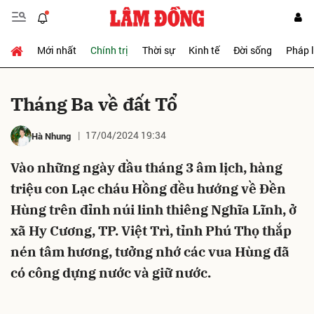
Mới nhất
Chính trị
Thời sự
Kinh tế
Đời sống
Pháp 
Gửi bình luận
Tháng Ba về đất Tổ
17/04/2024 19:34
Hà Nhung
Vào những ngày đầu tháng 3 âm lịch, hàng
triệu con Lạc cháu Hồng đều hướng về Đền
Hùng trên đỉnh núi linh thiêng Nghĩa Lĩnh, ở
Hủy
Gửi
xã Hy Cương, TP. Việt Trì, tỉnh Phú Thọ thắp
nén tâm hương, tưởng nhớ các vua Hùng đã
có công dựng nước và giữ nước.