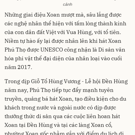
cảnh
Những giai điệu Xoan mượt mà, sâu lắng được
các nghệ nhân thể hiện với tấm lòng thành kính
của con dân đất Việt với Vua Hùng, với tổ tiên.
Niềm tự hào ấy lại được nhân lên khi hát Xoan
Phú Thọ được UNESCO công nhận là Di sản văn
hóa phi vật thể đại diện của nhân loại vào cuối
năm 2017.
Trong dịp Giỗ Tổ Hùng Vương - Lễ hội Ðền Hùng
năm nay, Phú Thọ tiếp tục đẩy mạnh tuyên
truyền, quảng bá hát Xoan, tạo điều kiện cho du
khách trong nước và ngoài nước có dịp được
thưởng thức di sản qua các cuộc liên hoan hát
Xoan tại Ðền Hùng và tại các làng Xoan cổ,
phường Xoan gốc nhằm gắn với điểm du lịch di