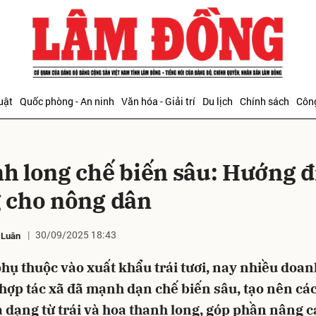
bình luận
uật
Quốc phòng - An ninh
Văn hóa - Giải trí
Du lịch
Chính sách
Công
h long chế biến sâu: Hướng đ
 cho nông dân
30/09/2025 18:43
 Luân
Hủy
G
hụ thuộc vào xuất khẩu trái tươi, nay nhiều doan
hợp tác xã đã mạnh dạn chế biến sâu, tạo nên cá
dạng từ trái và hoa thanh long, góp phần nâng c