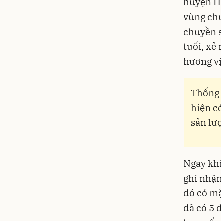
huyện H
vùng chu
chuyền s
tuổi, xẻ
hương vị
Thống 
hiện c
sản lư
Ngay khi
ghi nhận
đó có mặ
đã có 5 