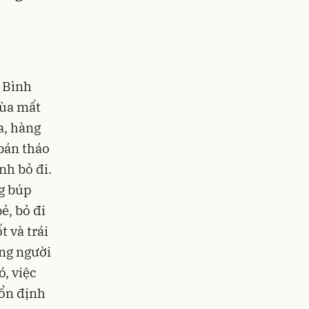
a Bình
mùa mất
a, hàng
bán tháo
nh bỏ đi.
g búp
ẻ, bỏ đi
t và trái
ong người
, việc
 ổn định