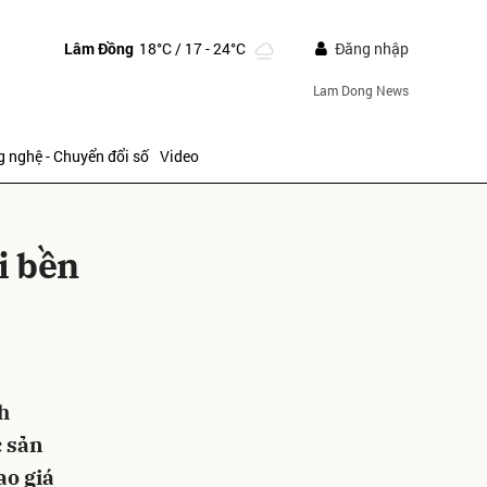
Lâm Đồng
18°C
/ 17 - 24°C
Đăng nhập
Lam Dong News
 nghệ - Chuyển đổi số
Video
i bền
ửi
h
c sản
ao giá