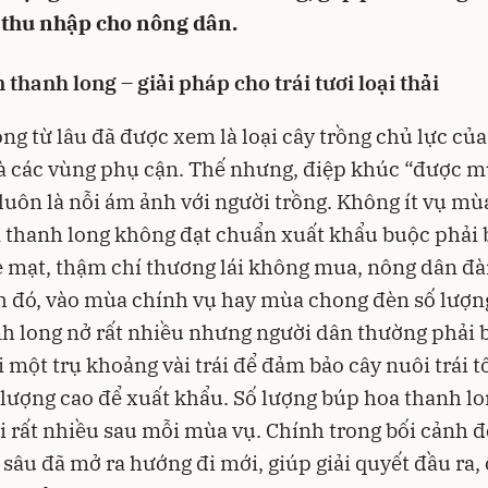
g thu nhập cho nông dân.
 thanh long – giải pháp cho trái tươi loại thải
ng từ lâu đã được xem là loại cây trồng chủ lực củ
à các vùng phụ cận. Thế nhưng, điệp khúc “được 
 luôn là nỗi ám ảnh với người trồng. Không ít vụ mù
 thanh long không đạt chuẩn xuất khẩu buộc phải 
rẻ mạt, thậm chí thương lái không mua, nông dân đà
 đó, vào mùa chính vụ hay mùa chong đèn số lượn
h long nở rất nhiều nhưng người dân thường phải b
i một trụ khoảng vài trái để đảm bảo cây nuôi trái tố
 lượng cao để xuất khẩu. Số lượng búp hoa thanh l
i rất nhiều sau mỗi mùa vụ. Chính trong bối cảnh đó
 sâu đã mở ra hướng đi mới, giúp giải quyết đầu ra,