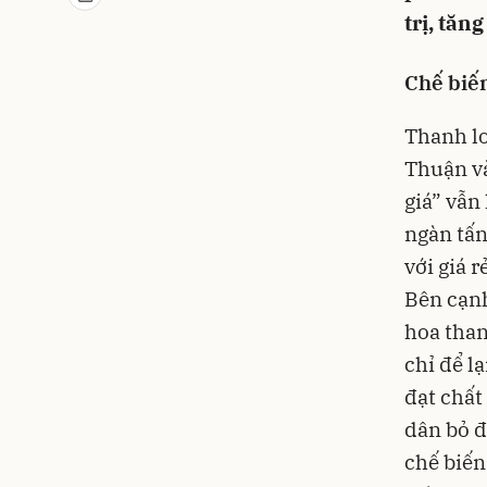
trị, tăn
Chế biến
Thanh lo
Thuận v
giá” vẫn
ngàn tấn
với giá 
Bên cạnh
hoa than
chỉ để lạ
đạt chất
dân bỏ đ
chế biến