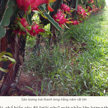
Sản lượng trái thanh long hằng năm rất lớn
ói, chế biến sâu đã “giải cứu” một phần lớn lượng 