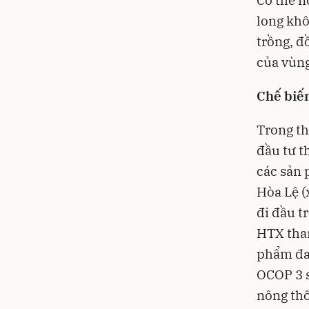
long khô
trồng, đ
của vùng
Chế biế
Trong th
đầu tư t
các sản 
Hòa Lệ (
đi đầu t
HTX than
phẩm đa 
OCOP 3 
nông thô