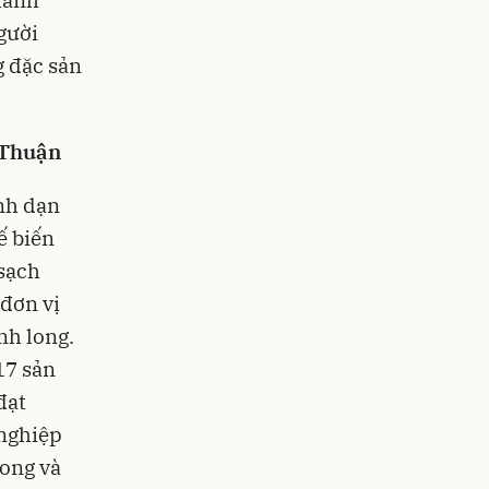
gười
g đặc sản
 Thuận
nh dạn
ế biến
 sạch
đơn vị
nh long.
17 sản
đạt
nghiệp
long và