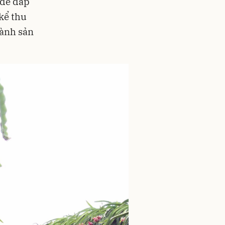
 để đáp
kể thu
hành sản