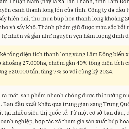
àm Thuận Nam (nay là xã Tân Thành, tỉnh Lâm Đồn
yên canh thanh long lớn của tỉnh. Công ty đã đầu 
ấy hiện đại, thu mua búp hoa thanh long khoảng 2
 nhỏ và sấy khô. Thành phẩm giữ được màu sắc bắt 
 tự nhiên và gần như nguyên vẹn hàm lượng dinh 
kê tổng diện tích thanh long vùng Lâm Đồng biển 
ó khoảng 27.000ha, chiếm gần 40% tổng diện tích c
ợng 520.000 tấn, tăng 7% so với cùng kỳ 2024.
 ra mắt, sản phẩm nhanh chóng được thị trường n
. Ban đầu xuất khẩu qua trung gian sang Trung Quố
t tại nhiều siêu thị quốc tế. Từ một cơ sở ban đầu, 
doanh nghiệp, hợp tác xã tham gia sản xuất búp ho