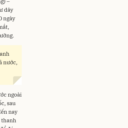
g) –
tư dây
0 ngày
mắt,
dưỡng.
xanh
ả nước,
ước ngoài
c, sau
đến nay
a thanh