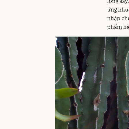
long sấy
ứng nhu 
nhập cho
phẩm hàn