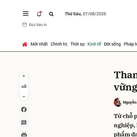
Thứ Sáu,
07/08/2026
Đọc báo in
Gửi 
Mới nhất
Chính trị
Thời sự
Kinh tế
Đời sống
Pháp l
Than
vững
Nguyễn
Từ chỗ p
nghiệp, 
phẩm đa 