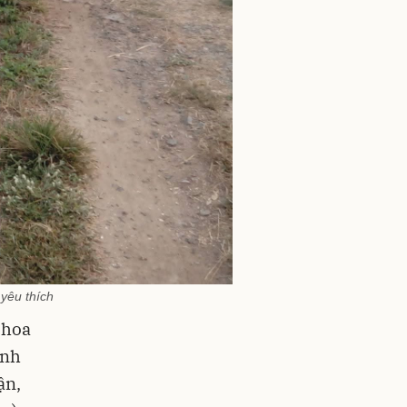
yêu thích
 hoa
ịnh
ận,