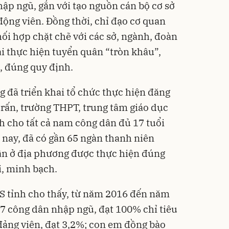
hập ngũ, gắn với tạo nguồn cán bộ cơ sở
 động viên. Đồng thời, chỉ đạo cơ quan
i hợp chặt chẽ với các sở, ngành, đoàn
i thực hiện tuyển quân “tròn khâu”,
, đúng quy định.
g đã triển khai tổ chức thực hiện đăng
trấn, trường THPT, trung tâm giáo dục
h cho tất cả nam công dân đủ 17 tuổi
nay, đã có gần 65 ngàn thanh niên
ân ở địa phương được thực hiện đúng
i, minh bạch.
S tỉnh cho thấy, từ năm 2016 đến năm
7 công dân nhập ngũ, đạt 100% chỉ tiêu
 đảng viên, đạt 3,2%; con em đồng bào