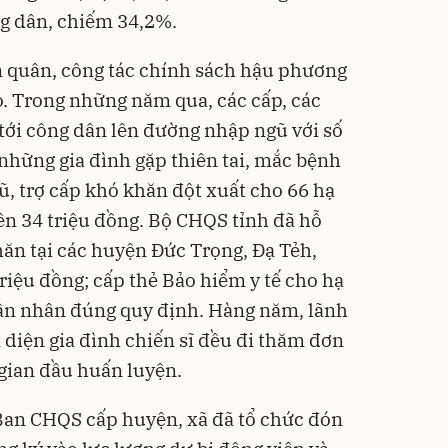
ng dân, chiếm 34,2%.
n quân, công tác chính sách hậu phương
. Trong những năm qua, các cấp, các
ới công dân lên đường nhập ngũ với số
ợ những gia đình gặp thiên tai, mắc bệnh
, trợ cấp khó khăn đột xuất cho 66 hạ
trên 34 triệu đồng. Bộ CHQS tỉnh đã hỗ
khăn tại các huyện Đức Trọng, Đạ Tẻh,
iệu đồng; cấp thẻ Bảo hiểm y tế cho hạ
thân nhân đúng quy định. Hàng năm, lãnh
i diện gia đình chiến sĩ đều đi thăm đơn
i gian đầu huấn luyện.
n CHQS cấp huyện, xã đã tổ chức đón