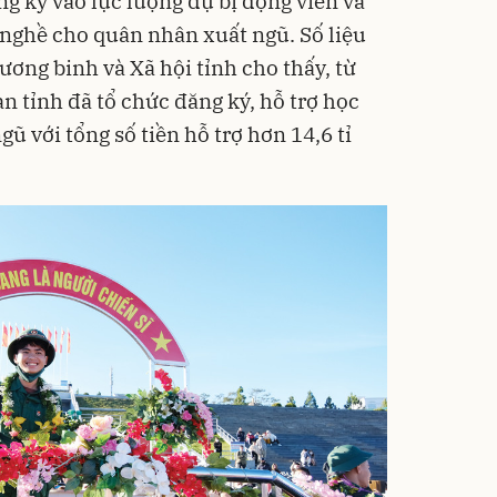
g ký vào lực lượng dự bị động viên và
 nghề cho quân nhân xuất ngũ. Số liệu
ương binh và Xã hội tỉnh cho thấy, từ
 tỉnh đã tổ chức đăng ký, hỗ trợ học
ũ với tổng số tiền hỗ trợ hơn 14,6 tỉ