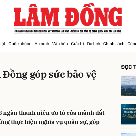
bình luận
uật
Quốc phòng - An ninh
Văn hóa - Giải trí
Du lịch
Chính sách
Công
ĐỌC T
 Đồng góp sức bảo vệ
Hủy
G
8 ngàn thanh niên ưu tú của mảnh đất
ng thực hiện nghĩa vụ quân sự, góp