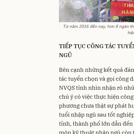
Từ năm 2016 đến nay, hơn 8 ngàn th
hiệ
TIẾP TỤC CÔNG TÁC TUYỂ
NGŨ
Bên cạnh những kết quả đáng
tác tuyển chọn và gọi công
NVQS tỉnh nhìn nhận rõ nhữn
chú ý có việc thực hiện công
phương chưa thật sự phát hu
tuổi nhập ngũ sau tốt nghiệp 
tỉnh, thành phố lớn dẫn đến
môn kỹ thuật nhập ngũ còn 