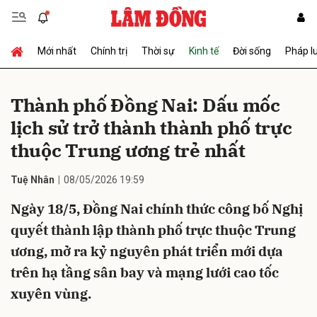
Mới nhất
Chính trị
Thời sự
Kinh tế
Đời sống
Pháp l
Gửi bình luận
Thành phố Đồng Nai: Dấu mốc
lịch sử trở thành thành phố trực
thuộc Trung ương trẻ nhất
Tuệ Nhân
08/05/2026 19:59
Ngày 18/5, Đồng Nai chính thức công bố Nghị
Hủy
Gửi
quyết thành lập thành phố trực thuộc Trung
ương, mở ra kỷ nguyên phát triển mới dựa
trên hạ tầng sân bay và mạng lưới cao tốc
xuyên vùng.