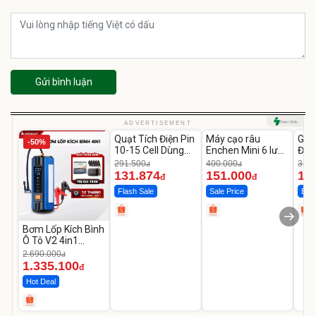
Gửi bình luận
Unmute
Unmute
U
ADVERTISEMENT
Quạt Tích Điện Pin
Máy cạo râu
GEP
-50%
-54%
-62%
10-15 Cell Dùng
Enchen Mini 6 lưỡi
Đùi
Liên Tục 4-8H
dao kép mỏng
Cao
291.500
400.000
319.
đ
đ
131.874
151.000
14
đ
đ
Flash Sale
Sale Price
Best
Bơm Lốp Kích Bình
Ô Tô V2 4in1
MEDICAR –
2.690.000
đ
12.000mAh
1.335.100
đ
Hot Deal