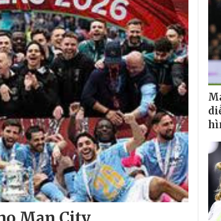
Ma
di
hì
cho Man City