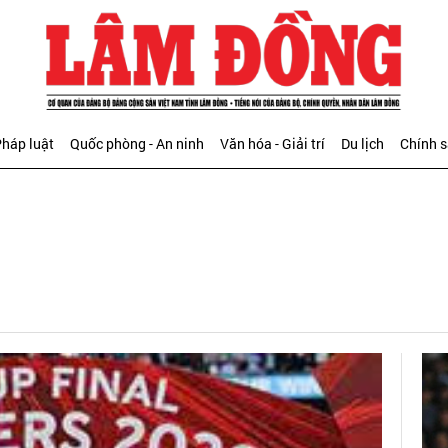
háp luật
Quốc phòng - An ninh
Văn hóa - Giải trí
Du lịch
Chính 