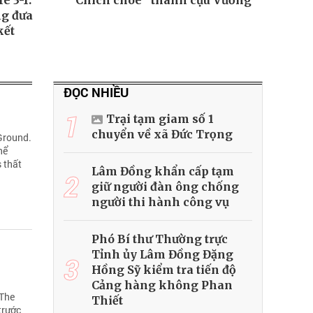
e 3-1:
“Chích chòe” thành cựu Vương
g đưa
kết
ĐỌC NHIỀU
1
Trại tạm giam số 1
chuyển về xã Đức Trọng
Ground.
hể
s thất
Lâm Đồng khẩn cấp tạm
2
giữ người đàn ông chống
người thi hành công vụ
Phó Bí thư Thường trực
Tỉnh ủy Lâm Đồng Đặng
3
Hồng Sỹ kiểm tra tiến độ
Cảng hàng không Phan
 The
Thiết
trước