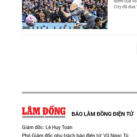
điểm của vò
City đã đưa 
BÁO LÂM ĐỒNG ĐIỆN TỬ
Giám đốc: Lê Huy Toàn
Phó Giám đốc phụ trách báo điện tử: Vũ Ngọc Tú