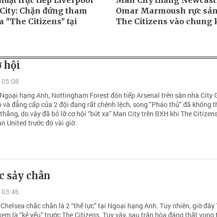
uật trực tiếp Liverpool
Man City thắng Newcastl
City: Chặn đứng tham
Omar Marmoush rực sán
 "The Citizens" tại
The Citizens vào chung 
ơ hội
 05:08
 Ngoại hạng Anh, Nottingham Forest đón tiếp Arsenal trên sân nhà City 
 và đẳng cấp của 2 đội đang rất chênh lệch, song "Pháo thủ" đã không t
thắng, do vậy đã bỏ lỡ cơ hội “bứt xa” Man City trên BXH khi The Citizen
n United trước đó vài giờ.
c sảy chân
 03:46
Chelsea chắc chắn là 2 “thế lực” tại Ngoại hạng Anh. Tuy nhiên, giờ đây
 xem là “kẻ yếu” trước The Citizens. Tuy vậy, sau trận hòa đáng thất vọng 