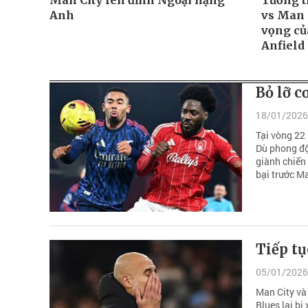
Man City lên đỉnh Ngoại hạng
Tường th
Anh
vs Man 
vọng của
Anfield
Bỏ lỡ c
18/01/2026
Tại vòng 22
Dù phong độ
giành chiến 
bại trước Ma
Tiếp tụ
05/01/2026
Man City và 
Blues lại bị