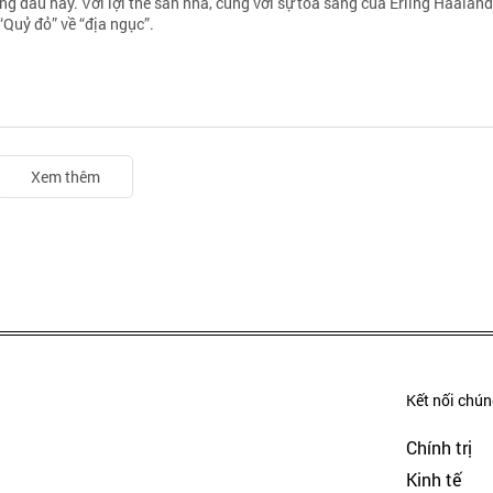
ng đấu này. Với lợi thế sân nhà, cùng với sự tỏa sáng của Erling Haalan
“Quỷ đỏ” về “địa ngục”.
Xem thêm
Kết nối chúng
Chính trị
Kinh tế