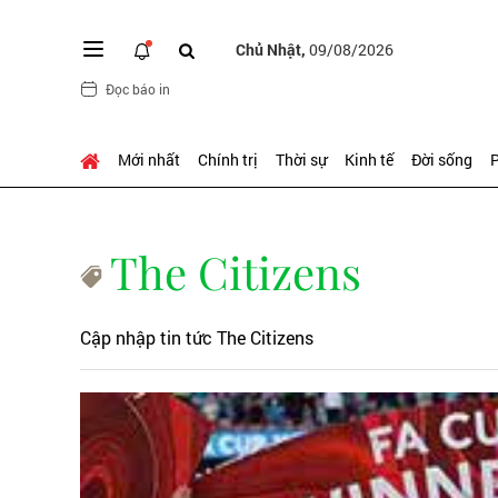
Chủ Nhật,
09/08/2026
Đọc báo in
Mới nhất
Chính trị
Thời sự
Kinh tế
Đời sống
P
The Citizens
Cập nhập tin tức The Citizens