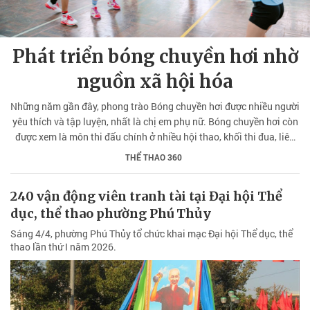
Phát triển bóng chuyền hơi nhờ
nguồn xã hội hóa
Những năm gần đây, phong trào Bóng chuyền hơi được nhiều người
yêu thích và tập luyện, nhất là chị em phụ nữ. Bóng chuyền hơi còn
được xem là môn thi đấu chính ở nhiều hội thao, khối thi đua, liên
ngành… đã tạo nên phong trào tập luyện sôi nổi, kết nối cộng đồng.
THỂ THAO 360
240 vận động viên tranh tài tại Đại hội Thể
dục, thể thao phường Phú Thủy
Sáng 4/4, phường Phú Thủy tổ chức khai mạc Đại hội Thể dục, thể
thao lần thứ I năm 2026.