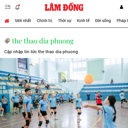
Mới nhất
Chính trị
Thời sự
Kinh tế
Đời sống
Pháp 
the thao dia phuong
Cập nhập tin tức the thao dia phuong