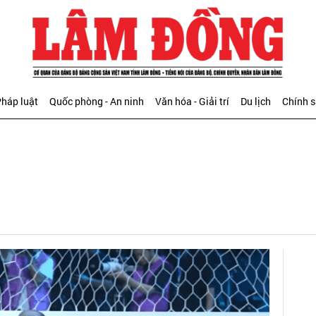
háp luật
Quốc phòng - An ninh
Văn hóa - Giải trí
Du lịch
Chính 