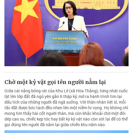
Chờ một kỷ vật gọi tên người nằm lại
Giữa cái nắng bỏng rát của Khu Lê (xã Hòa Thắng), từng nhát cuốc
lật lên lớp đất đã ngủ yên gần 6 thập kỷ, mở ra hành trình tìm lại
dấu tích của những người đã ngã xuống. Với thân nhân liệt sĩ, mỗi
tấc đất được bóc tách đều nhen lên một niềm hi vọng. Họ không chỉ
mong tìm thấy hài cốt người thân, mà còn khắc khoải chờ một đôi
dép cao su, chiếc kẹp tóc hay bất kỳ kỷ vật nào còn sót lại để có thể
gọi đúng tên người đã nằm lại giữa chiến khu năm nào.