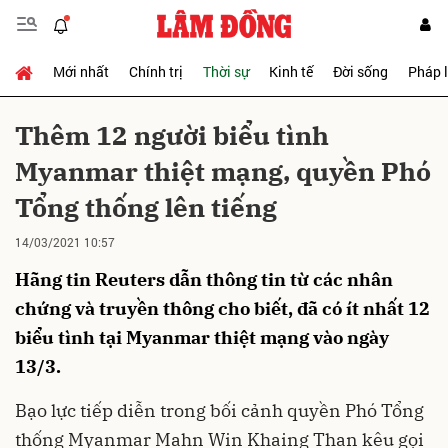
Mới nhất
Chính trị
Thời sự
Kinh tế
Đời sống
Pháp 
Gửi bình luận
Thêm 12 người biểu tình
Myanmar thiệt mạng, quyền Phó
Tổng thống lên tiếng
14/03/2021 10:57
Hãng tin Reuters dẫn thông tin từ các nhân
Hủy
Gửi
chứng và truyền thông cho biết, đã có ít nhất 12
biểu tình tại Myanmar thiệt mạng vào ngày
13/3.
Bạo lực tiếp diễn trong bối cảnh quyền Phó Tổng
thống Myanmar Mahn Win Khaing Than kêu gọi