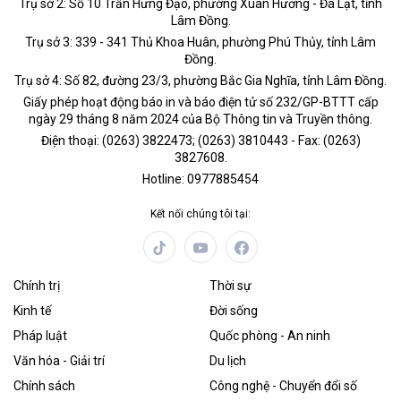
Trụ sở 2: Số 10 Trần Hưng Đạo, phường Xuân Hương - Đà Lạt, tỉnh
Lâm Đồng.
Trụ sở 3: 339 - 341 Thủ Khoa Huân, phường Phú Thủy, tỉnh Lâm
Đồng.
Trụ sở 4: Số 82, đường 23/3, phường Bắc Gia Nghĩa, tỉnh Lâm Đồng.
Giấy phép hoạt động báo in và báo điện tử số 232/GP-BTTT cấp
ngày 29 tháng 8 năm 2024 của Bộ Thông tin và Truyền thông.
Điện thoại: (0263) 3822473; (0263) 3810443 - Fax: (0263)
3827608.
Hotline: 0977885454
Kết nối chúng tôi tại:
Chính trị
Thời sự
Kinh tế
Đời sống
Pháp luật
Quốc phòng - An ninh
Văn hóa - Giải trí
Du lịch
Chính sách
Công nghệ - Chuyển đổi số