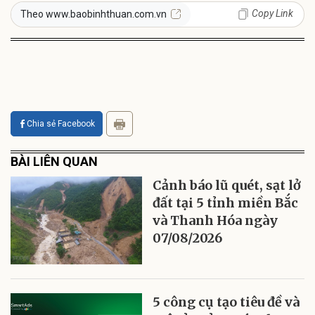
Copy Link
Theo www.baobinhthuan.com.vn
Chia sẻ Facebook
BÀI LIÊN QUAN
Cảnh báo lũ quét, sạt lở
đất tại 5 tỉnh miền Bắc
và Thanh Hóa ngày
07/08/2026
5 công cụ tạo tiêu đề và