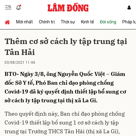
Mới nhất
Chính trị
Thời sự
Kinh tế
Đời sống
Pháp l
Gửi bình luận
Thêm cơ sở cách ly tập trung tại
Tân Hải
03/08/2021 11:44
BTO- Ngày 3/8, ông Nguyễn Quốc Việt – Giám
đốc Sở Y tế, Phó Ban chỉ đạo phòng chống
Covid-19 đã ký quyết định thiết lập bổ sung cơ
Hủy
Gửi
sở cách ly tập trung tại thị xã La Gi.
Theo quyết định này, Ban chỉ đạo phòng chống
Covid-19 thiết lập bổ sung 1 cơ sở cách ly tập
trung tại Trường THCS Tân Hải (thị xã La Gi),